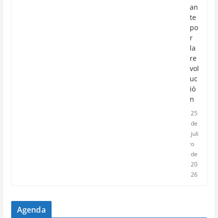
an
te
po
r
la
re
vol
uc
ió
n
25
de
juli
o
de
20
26
Agenda