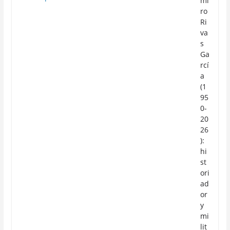
mi
ro
Ri
va
s
Ga
rcí
a
(1
95
0-
20
26
):
hi
st
ori
ad
or
y
mi
lit