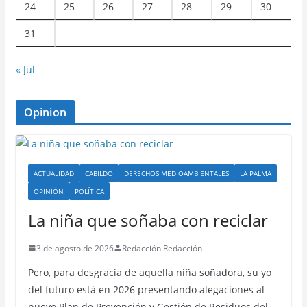
24
25
26
27
28
29
30
31
« Jul
Opinion
ACTUALIDAD
CABILDO
DERECHOS MEDIOAMBIENTALES
LA PALMA
OPINIÓN
POLÍTICA
La niña que soñaba con reciclar
3 de agosto de 2026
Redacción Redacción
Pero, para desgracia de aquella niña soñadora, su yo
del futuro está en 2026 presentando alegaciones al
nuevo Plan de Prevención y Gestión de Residuos del