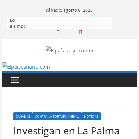
Saltar
sábado, agosto 8, 2026
al
Lo
contenido
último:
CANARIAS
CONTRA LA TORTURA ANIMAL
NOTICIAS
Investigan en La Palma