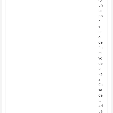
un
ta
po
r
el
us
o
de
fin
iti
vo
de
la
Re
al
Ca
sa
de
la
Ad
ua