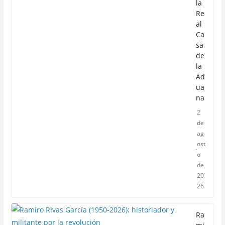
la
Re
al
Ca
sa
de
la
Ad
ua
na
2
de
ag
ost
o
de
20
26
Ra