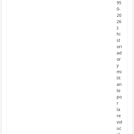
95
0-
20
26
):
hi
st
ori
ad
or
y
mi
lit
an
te
po
r
la
re
vol
uc