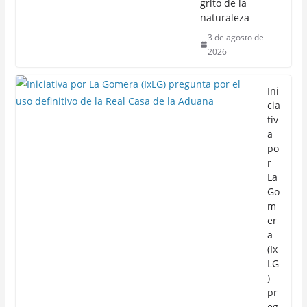
grito de la
naturaleza
3 de agosto de
2026
Ini
cia
tiv
a
po
r
La
Go
m
er
a
(Ix
LG
)
pr
eg