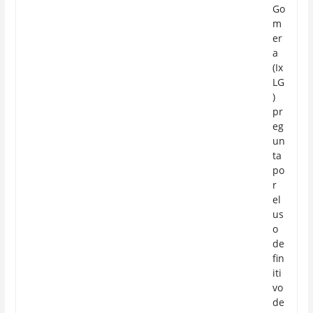
Go
m
er
a
(Ix
LG
)
pr
eg
un
ta
po
r
el
us
o
de
fin
iti
vo
de