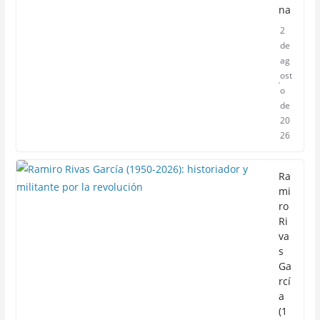
na
2
de
ag
ost
o
de
20
26
Ra
mi
ro
Ri
va
s
Ga
rcí
a
(1