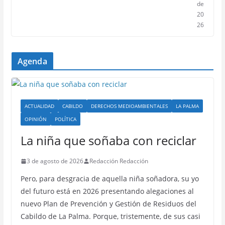
de
20
26
Agenda
ACTUALIDAD
CABILDO
DERECHOS MEDIOAMBIENTALES
LA PALMA
OPINIÓN
POLÍTICA
La niña que soñaba con reciclar
3 de agosto de 2026
Redacción Redacción
Pero, para desgracia de aquella niña soñadora, su yo
del futuro está en 2026 presentando alegaciones al
nuevo Plan de Prevención y Gestión de Residuos del
Cabildo de La Palma. Porque, tristemente, de sus casi