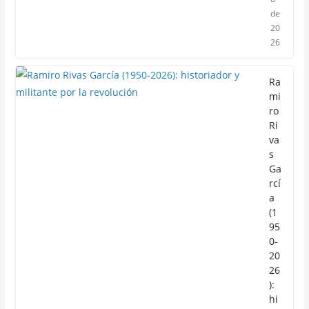
de
20
26
Ra
mi
ro
Ri
va
s
Ga
rcí
a
(1
95
0-
20
26
):
hi