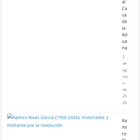
al
Ca
sa
de
la
Ad
ua
na
2
de
ag
ost
o
de
20
26
Ra
mi
ro