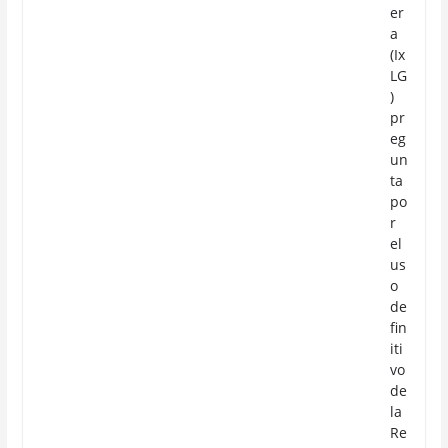
er
a
(Ix
LG
)
pr
eg
un
ta
po
r
el
us
o
de
fin
iti
vo
de
la
Re