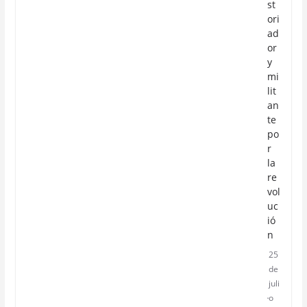
st
ori
ad
or
y
mi
lit
an
te
po
r
la
re
vol
uc
ió
n
25
de
juli
o