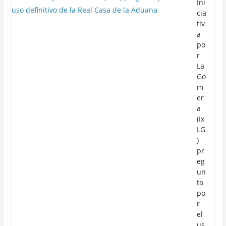
Ini
cia
tiv
a
po
r
La
Go
m
er
a
(Ix
LG
)
pr
eg
un
ta
po
r
el
us