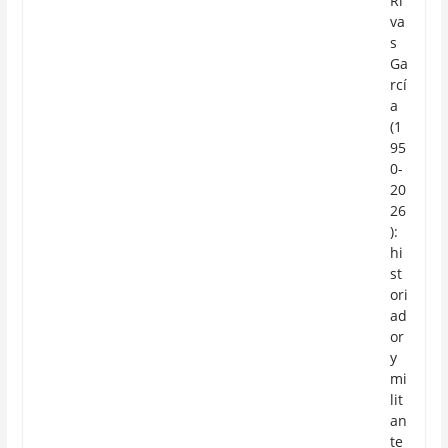
Ri
va
s
Ga
rcí
a
(1
95
0-
20
26
):
hi
st
ori
ad
or
y
mi
lit
an
te