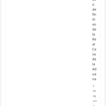
o
de
fin
iti
vo
de
la
Re
al
Ca
sa
de
la
Ad
ua
na
2
de
ag
ost
o