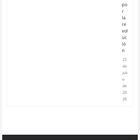
po
r
la
re
vol
uc
ió
n
25
de
juli
o
de
20
26