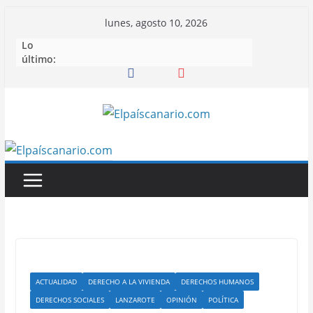
Saltar
lunes, agosto 10, 2026
al
Lo
contenido
último:
ACTUALIDAD
DERECHO A LA VIVIENDA
DERECHOS HUMANOS
DERECHOS SOCIALES
LANZAROTE
OPINIÓN
POLÍTICA