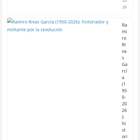
20
26
Ra
mi
ro
Ri
va
s
Ga
rcí
a
(1
95
0-
20
26
):
hi
st
ori