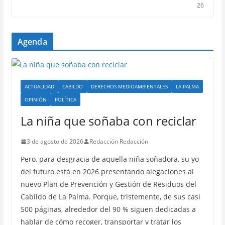
26
Agenda
ACTUALIDAD
CABILDO
DERECHOS MEDIOAMBIENTALES
LA PALMA
OPINIÓN
POLÍTICA
La niña que soñaba con reciclar
3 de agosto de 2026
Redacción Redacción
Pero, para desgracia de aquella niña soñadora, su yo
del futuro está en 2026 presentando alegaciones al
nuevo Plan de Prevención y Gestión de Residuos del
Cabildo de La Palma. Porque, tristemente, de sus casi
500 páginas, alrededor del 90 % siguen dedicadas a
hablar de cómo recoger, transportar y tratar los