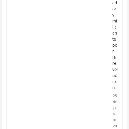
ad
or
y
mi
lit
an
te
po
r
la
re
vol
uc
ió
n
25
de
juli
o
de
20