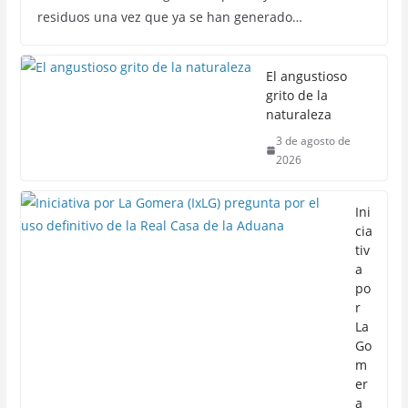
residuos una vez que ya se han generado…
El angustioso
grito de la
naturaleza
3 de agosto de
2026
Ini
cia
tiv
a
po
r
La
Go
m
er
a