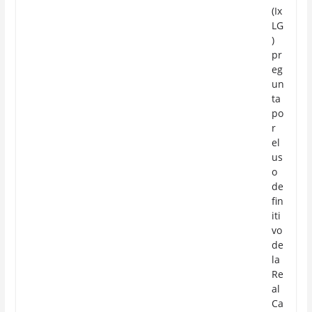
(Ix
LG
)
pr
eg
un
ta
po
r
el
us
o
de
fin
iti
vo
de
la
Re
al
Ca