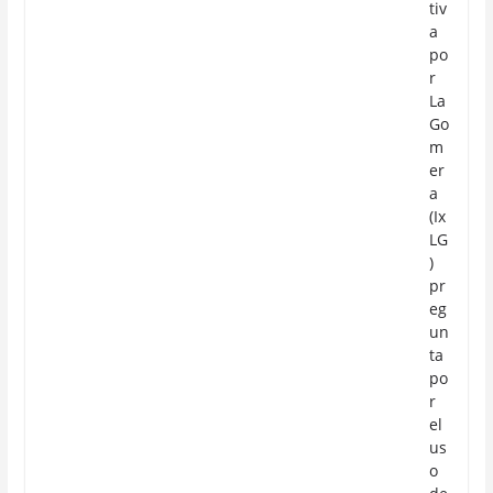
tiv
a
po
r
La
Go
m
er
a
(Ix
LG
)
pr
eg
un
ta
po
r
el
us
o