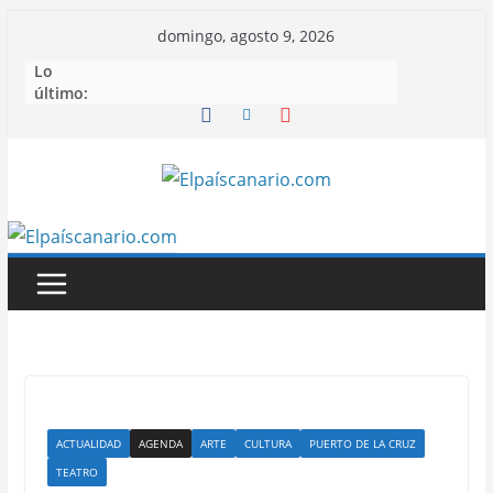
Saltar
domingo, agosto 9, 2026
al
Lo
contenido
último:
ACTUALIDAD
AGENDA
ARTE
CULTURA
PUERTO DE LA CRUZ
TEATRO