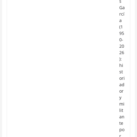
s
Ga
rcí
a
(1
95
0-
20
26
):
hi
st
ori
ad
or
y
mi
lit
an
te
po
r