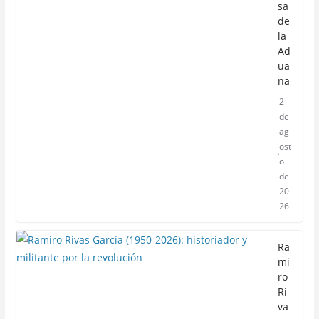
sa
de
la
Ad
ua
na
2
de
ag
ost
o
de
20
26
Ra
mi
ro
Ri
va