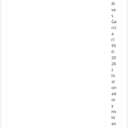
Ri
va
s
Ga
rcí
a
(1
95
0-
20
26
):
hi
st
ori
ad
or
y
mi
lit
an