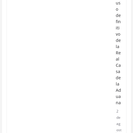
us
o
de
fin
iti
vo
de
la
Re
al
Ca
sa
de
la
Ad
ua
na
2
de
ag
ost