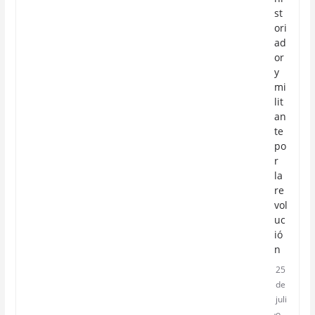
st
ori
ad
or
y
mi
lit
an
te
po
r
la
re
vol
uc
ió
n
25
de
juli
o