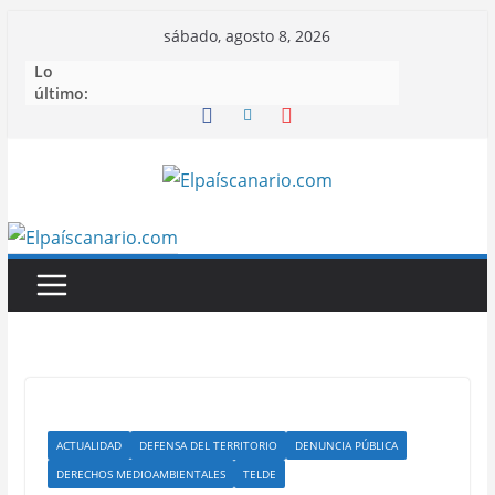
Saltar
sábado, agosto 8, 2026
al
Lo
contenido
último:
ACTUALIDAD
DEFENSA DEL TERRITORIO
DENUNCIA PÚBLICA
DERECHOS MEDIOAMBIENTALES
TELDE