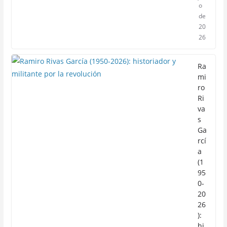
o
de
20
26
Ra
mi
ro
Ri
va
s
Ga
rcí
a
(1
95
0-
20
26
):
hi