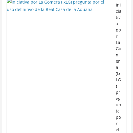
Ini
cia
tiv
a
po
r
La
Go
m
er
a
(Ix
LG
)
pr
eg
un
ta
po
r
el