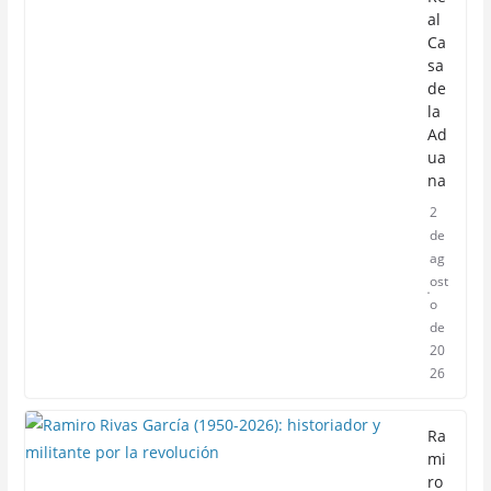
al
Ca
sa
de
la
Ad
ua
na
2
de
ag
ost
o
de
20
26
Ra
mi
ro