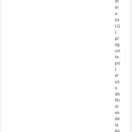
m
er
a
(Ix
LG
)
pr
eg
un
ta
po
r
el
us
o
de
fin
iti
vo
de
la
Re