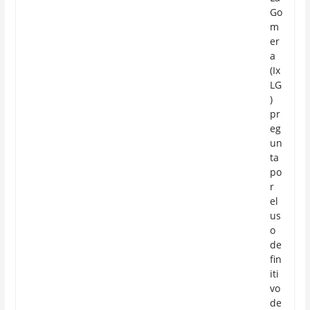
Go
m
er
a
(Ix
LG
)
pr
eg
un
ta
po
r
el
us
o
de
fin
iti
vo
de