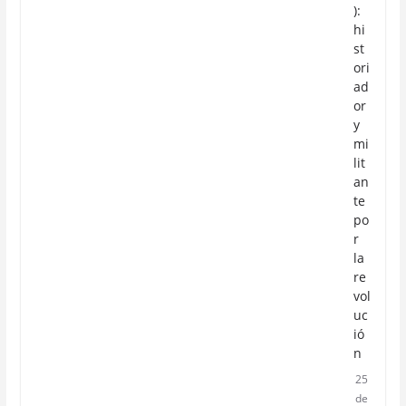
):
hi
st
ori
ad
or
y
mi
lit
an
te
po
r
la
re
vol
uc
ió
n
25
de