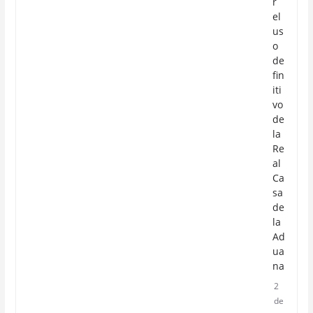
r
el
us
o
de
fin
iti
vo
de
la
Re
al
Ca
sa
de
la
Ad
ua
na
2
de