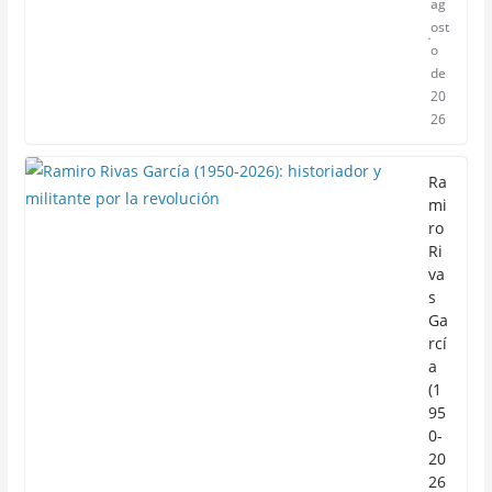
ag
ost
o
de
20
26
Ra
mi
ro
Ri
va
s
Ga
rcí
a
(1
95
0-
20
26