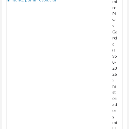
mi
ro
Ri
va
s
Ga
rcí
a
(1
95
0-
20
26
):
hi
st
ori
ad
or
y
mi
lit