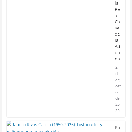
la
Re
al
Ca
sa
de
la
Ad
ua
na
2
de
ag
ost
o
de
20
26
Ra