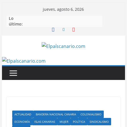
Saltar
jueves, agosto 6, 2026
al
Lo
contenido
último:
ACTUALIDAD
BANDERA NACIONAL CANARIA
COLONIALISMO
ECONOMÍA
ISLAS CANARIAS
MUJER
POLÍTICA
SINDICALISMO