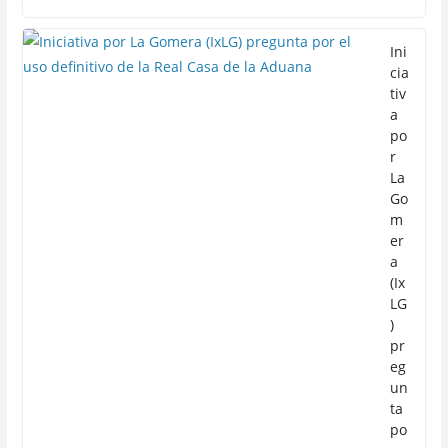
Ini
cia
tiv
a
po
r
La
Go
m
er
a
(Ix
LG
)
pr
eg
un
ta
po