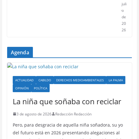
juli
o
de
20
26
Agenda
ACTUALIDAD
CABILDO
DERECHOS MEDIOAMBIENTALES
LA PALMA
OPINIÓN
POLÍTICA
La niña que soñaba con reciclar
3 de agosto de 2026
Redacción Redacción
Pero, para desgracia de aquella niña soñadora, su yo
del futuro está en 2026 presentando alegaciones al