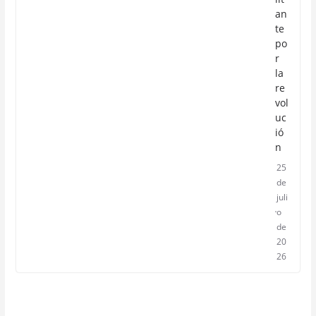
an
te
po
r
la
re
vol
uc
ió
n
25
de
juli
o
de
20
26