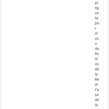
pr
eg
un
ta
po
r
el
us
o
de
fin
iti
vo
de
la
Re
al
Ca
sa
de
la