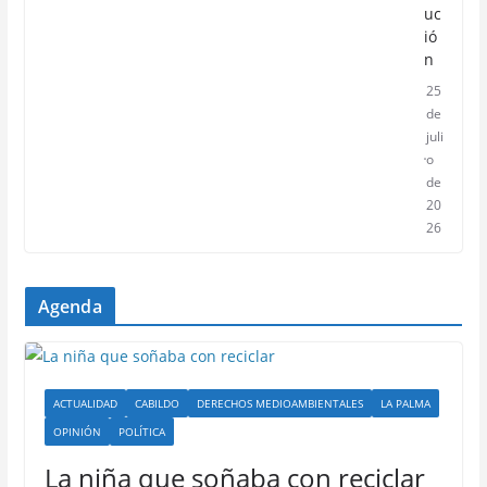
uc
ió
n
25
de
juli
o
de
20
26
Agenda
ACTUALIDAD
CABILDO
DERECHOS MEDIOAMBIENTALES
LA PALMA
OPINIÓN
POLÍTICA
La niña que soñaba con reciclar