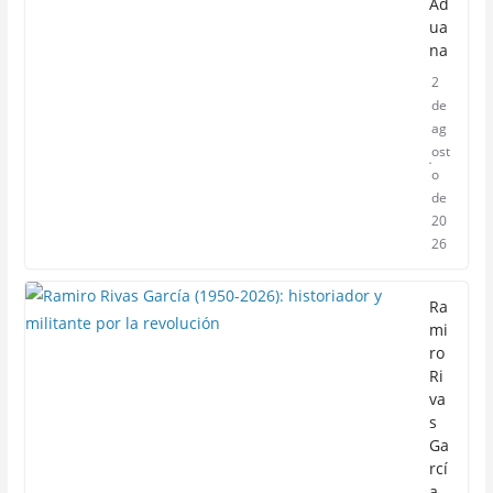
Ad
ua
na
2
de
ag
ost
o
de
20
26
Ra
mi
ro
Ri
va
s
Ga
rcí
a