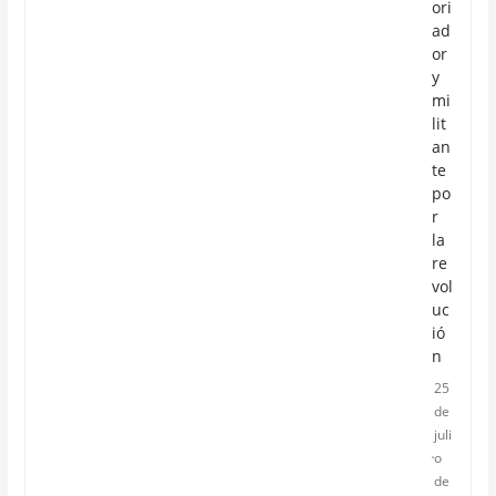
ori
ad
or
y
mi
lit
an
te
po
r
la
re
vol
uc
ió
n
25
de
juli
o
de