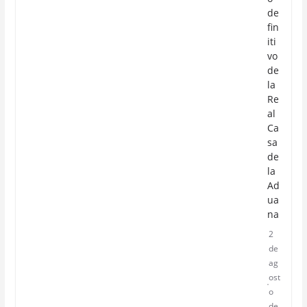
de
fin
iti
vo
de
la
Re
al
Ca
sa
de
la
Ad
ua
na
2
de
ag
ost
o
de