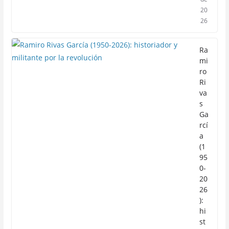
20
26
Ra
mi
ro
Ri
va
s
Ga
rcí
a
(1
95
0-
20
26
):
hi
st