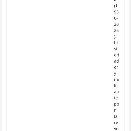
(1
95
0-
20
26
):
hi
st
ori
ad
or
y
mi
lit
an
te
po
r
la
re
vol