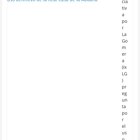
cia
tiv
a
po
r
La
Go
m
er
a
(Ix
LG
)
pr
eg
un
ta
po
r
el
us
o