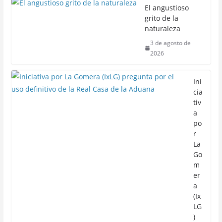
El angustioso
grito de la
naturaleza
3 de agosto de
2026
Ini
cia
tiv
a
po
r
La
Go
m
er
a
(Ix
LG
)