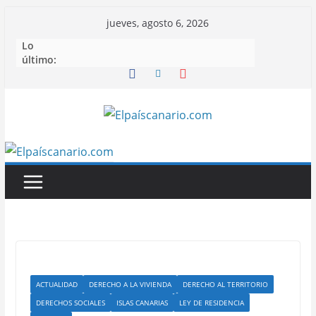
Saltar
jueves, agosto 6, 2026
al
Lo
contenido
último:
ACTUALIDAD
DERECHO A LA VIVIENDA
DERECHO AL TERRITORIO
DERECHOS SOCIALES
ISLAS CANARIAS
LEY DE RESIDENCIA