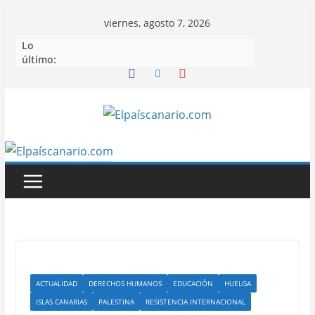
Saltar
viernes, agosto 7, 2026
al
Lo
contenido
último:
ACTUALIDAD
DERECHOS HUMANOS
EDUCACIÓN
HUELGA
ISLAS CANARIAS
PALESTINA
RESISTENCIA INTERNACIONAL