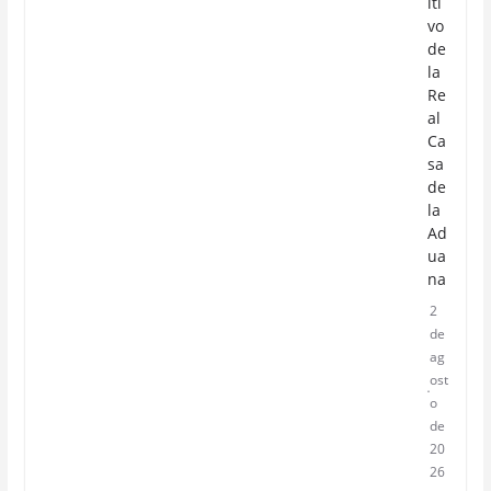
iti
vo
de
la
Re
al
Ca
sa
de
la
Ad
ua
na
2
de
ag
ost
o
de
20
26