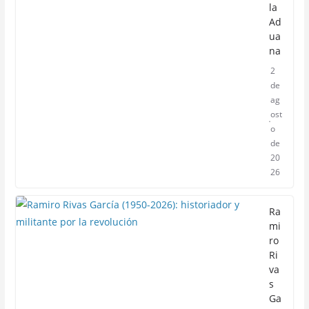
la
Ad
ua
na
2
de
ag
ost
o
de
20
26
Ra
mi
ro
Ri
va
s
Ga