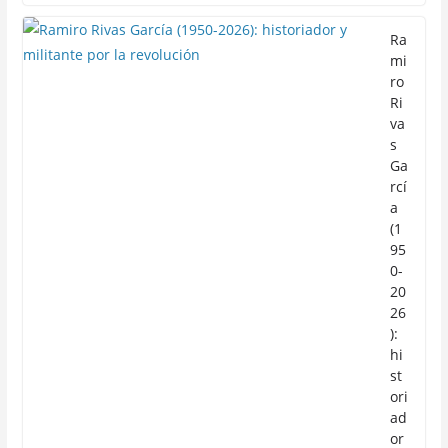
Ra
mi
ro
Ri
va
s
Ga
rcí
a
(1
95
0-
20
26
):
hi
st
ori
ad
or