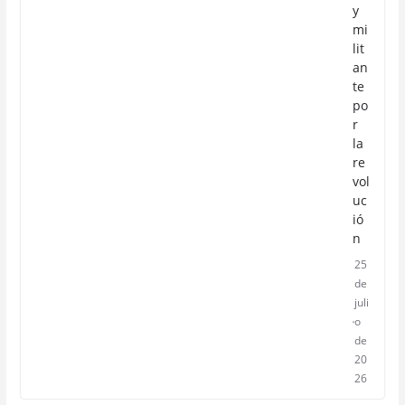
y
mi
lit
an
te
po
r
la
re
vol
uc
ió
n
25
de
juli
o
de
20
26