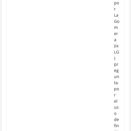
po
r
La
Go
m
er
a
(Ix
LG
)
pr
eg
un
ta
po
r
el
us
o
de
fin