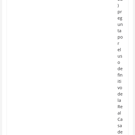
)
pr
eg
un
ta
po
r
el
us
o
de
fin
iti
vo
de
la
Re
al
Ca
sa
de