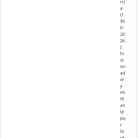
rcí
a
(1
95
0-
20
26
):
hi
st
ori
ad
or
y
mi
lit
an
te
po
r
la
re