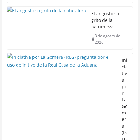
El angustioso
grito de la
naturaleza
3 de agosto de
2026
Ini
cia
tiv
a
po
r
La
Go
m
er
a
(Ix
LG