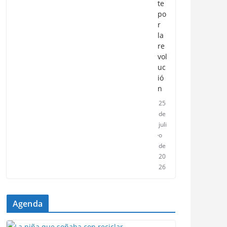
te
po
r
la
re
vol
uc
ió
n
25
de
juli
o
de
20
26
Agenda