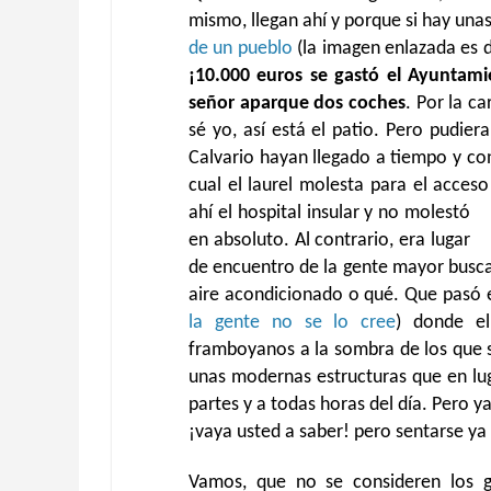
mismo, llegan ahí y porque si hay un
de un pueblo
(la imagen enlazada es d
¡10.000 euros se gastó el Ayuntam
señor aparque dos coches
. Por la ca
sé yo, así está el patio. Pero pudier
Calvario hayan llegado a tiempo y con
cual el laurel molesta para el acceso
ahí el hospital insular y no molestó
en absoluto. Al contrario, era lugar
de encuentro de la gente mayor busca
aire acondicionado o qué. Que pasó 
la gente no se lo cree
) donde e
framboyanos a la sombra de los que 
unas modernas estructuras que en lug
partes y a todas horas del día. Pero y
¡vaya usted a saber! pero sentarse ya
Vamos, que no se consideren los g