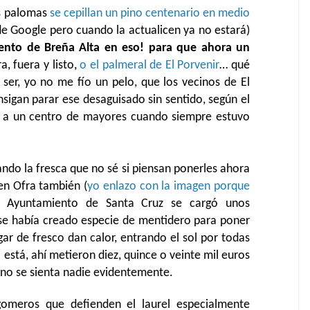
as palomas
se cepillan un pino centenario en medio
e Google pero cuando la actualicen ya no estará)
iento de Breña Alta en eso! para que ahora un
ra, fuera y listo,
o el palmeral de El Porvenir
… qué
a ser, yo no me fío un pelo, que los vecinos de El
sigan parar ese desaguisado sin sentido, según el
a un centro de mayores cuando siempre estuvo
ndo la fresca que no sé si piensan ponerles ahora
en Ofra también (
yo enlazo con la imagen porque
l Ayuntamiento de Santa Cruz se cargó unos
se había creado especie de mentidero para poner
ar de fresco dan calor, entrando el sol por todas
a está, ahí metieron diez, quince o veinte mil euros
 no se sienta nadie evidentemente.
omeros que defienden el laurel especialmente