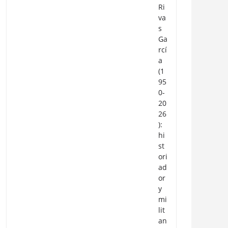
Ri
va
s
Ga
rcí
a
(1
95
0-
20
26
):
hi
st
ori
ad
or
y
mi
lit
an