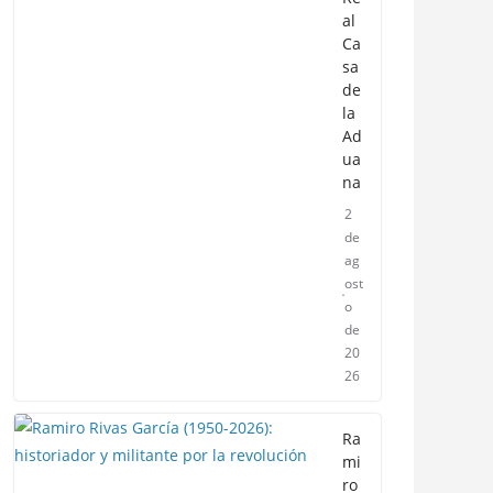
al
Ca
sa
de
la
Ad
ua
na
2
de
ag
ost
o
de
20
26
Ra
mi
ro