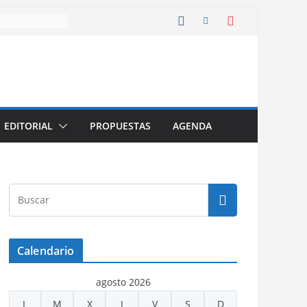
EDITORIAL
PROPUESTAS
AGENDA
Calendario
agosto 2026
L
M
X
J
V
S
D