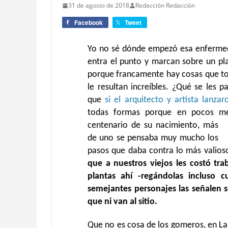
31 de agosto de 2018
Redacción Redacción
Facebook
Tweet
Yo no sé dónde empezó esa enfermeda
entra el punto y marcan sobre un pla
porque francamente hay cosas que to
le resultan increíbles. ¿Qué se les 
que
si el arquitecto y artista lanza
todas formas porque en pocos m
centenario de su nacimiento, más
de uno se pensaba muy mucho los
pasos que daba contra lo más valioso
que a nuestros viejos les costó tra
plantas ahí -regándolas incluso
semejantes personajes las señalen s
que ni van al sitio.
Que no es cosa de los gomeros, en L