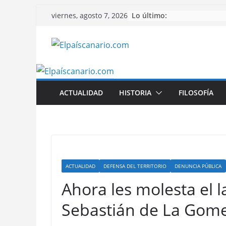
Saltar
Lo último:
viernes, agosto 7, 2026
al
contenido
ACTUALIDAD
HISTORIA
FILOSOFÍA
ACTUALIDAD
DEFENSA DEL TERRITORIO
DENUNCIA PÚBLICA
Ahora les molesta el l
Sebastián de La Gom