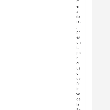
m
er
a
(Ix
LG
)
pr
eg
un
ta
po
r
el
us
o
de
fin
iti
vo
de
la
Re