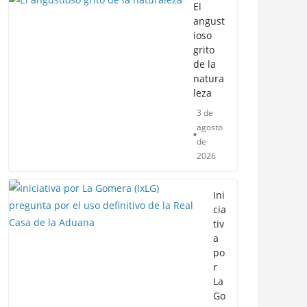
El
angust
ioso
grito
de la
natura
leza
3 de
agosto
de
2026
Ini
cia
tiv
a
po
r
La
Go