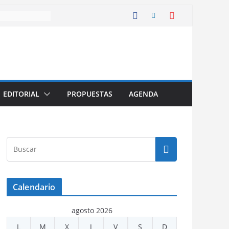
EDITORIAL
PROPUESTAS
AGENDA
Calendario
agosto 2026
L
M
X
J
V
S
D