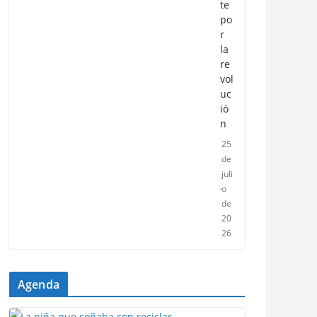
te
po
r
la
re
vol
uc
ió
n
25
de
juli
o
de
20
26
Agenda