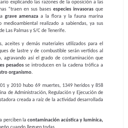
ario explicando las razones de la oposición a las
mas “
traen en sus bases
especies invasoras
que
na
grave
amenaza
a la flora y la fauna marina
o medioambiental realizado a sabiendas, ya sus
de Las Palmas y S/C de Tenerife.
as, aceites y demás materiales utilizados para el
ues de lastre y de combustible serán vertidos al
a, agravando así el grado de contaminación que
es pesados
se introducen en la cadena trófica a
stro organismo
.
001 y 2010 hubo 69 muertes, 1349 heridos y 858
cina de Administración, Regulación y Ejecución de
tadora creada a raíz de la actividad desarrollada
a perciben la
contaminación acústica y lumínica,
sueño cuando lleguen todas.