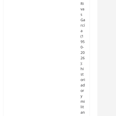
Ri
va
s
Ga
rcí
a
(1
95
0-
20
26
):
hi
st
ori
ad
or
y
mi
lit
an