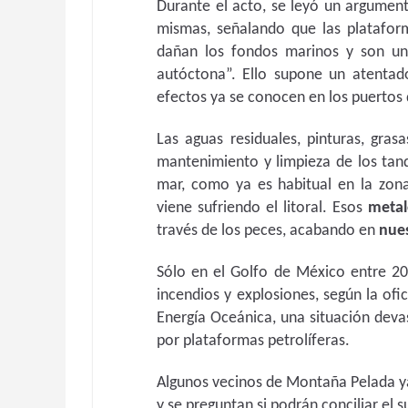
Durante el acto, se leyó un argument
mismas, señalando que las platafor
dañan los fondos marinos y son u
autóctona”. Ello supone un atentad
efectos ya se conocen en los puertos 
Las aguas residuales, pinturas, gras
mantenimiento y limpieza de los tanq
mar, como ya es habitual en la zon
viene sufriendo el litoral. Esos
metal
través de los peces, acabando en
nue
Sólo en el Golfo de México entre 2
incendios y explosiones, según la ofi
Energía Oceánica, una situación devas
por plataformas petrolíferas.
Algunos vecinos de Montaña Pelada y
y se preguntan si podrán conciliar el 