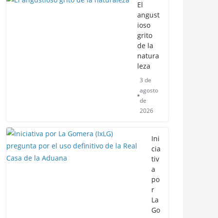
El
angust
ioso
grito
de la
natura
leza
3 de
agosto
de
2026
Ini
cia
tiv
a
po
r
La
Go