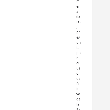
m
er
a
(Ix
LG
)
pr
eg
un
ta
po
r
el
us
o
de
fin
iti
vo
de
la
Re