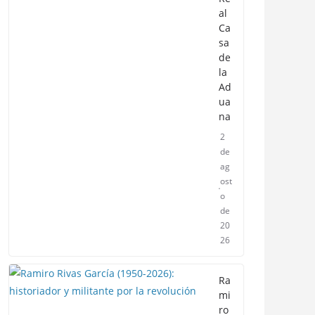
al
Ca
sa
de
la
Ad
ua
na
2
de
ag
ost
o
de
20
26
Ra
mi
ro