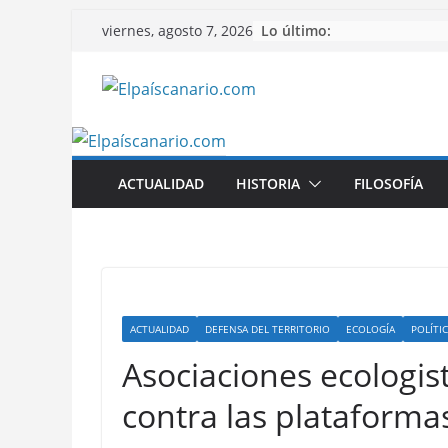
Saltar
Lo último:
viernes, agosto 7, 2026
al
contenido
ACTUALIDAD
HISTORIA
FILOSOFÍA
ACTUALIDAD
DEFENSA DEL TERRITORIO
ECOLOGÍA
POLÍTI
Asociaciones ecologis
contra las plataformas