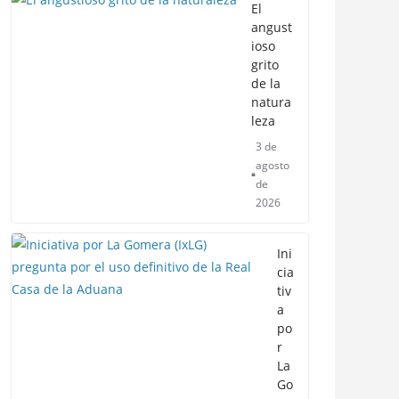
El
angust
ioso
grito
de la
natura
leza
3 de
agosto
de
2026
Ini
cia
tiv
a
po
r
La
Go