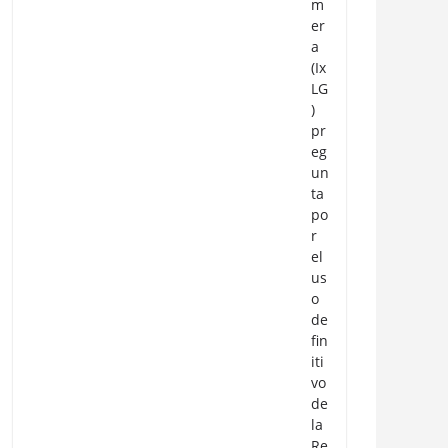
m
er
a
(Ix
LG
)
pr
eg
un
ta
po
r
el
us
o
de
fin
iti
vo
de
la
Re