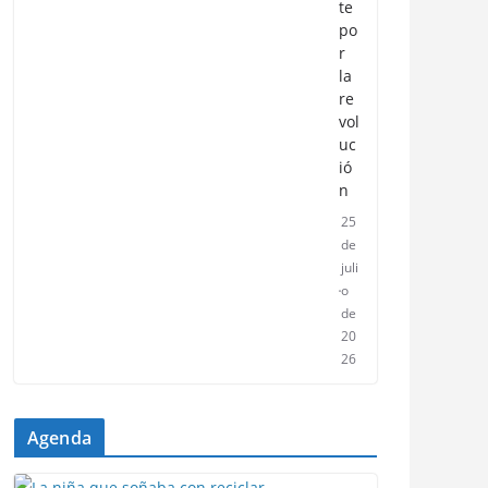
te
po
r
la
re
vol
uc
ió
n
25
de
juli
o
de
20
26
Agenda