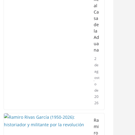
al
Ca
sa
de
la
Ad
ua
na
2
de
ag
ost
o
de
20
26
Ra
mi
ro