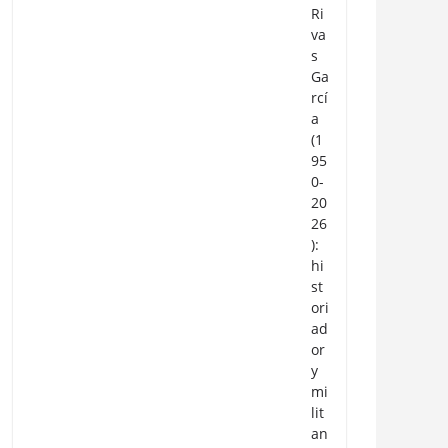
Ri
va
s
Ga
rcí
a
(1
95
0-
20
26
):
hi
st
ori
ad
or
y
mi
lit
an