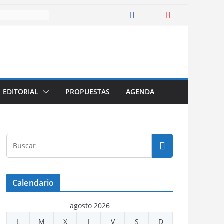
EDITORIAL
PROPUESTAS
AGENDA
Calendario
agosto 2026
L
M
X
J
V
S
D