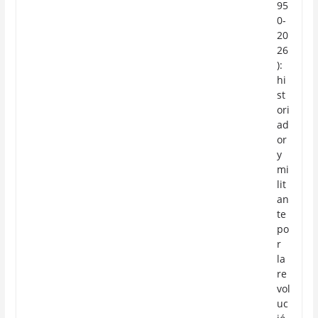
95
0-
20
26
):
hi
st
ori
ad
or
y
mi
lit
an
te
po
r
la
re
vol
uc