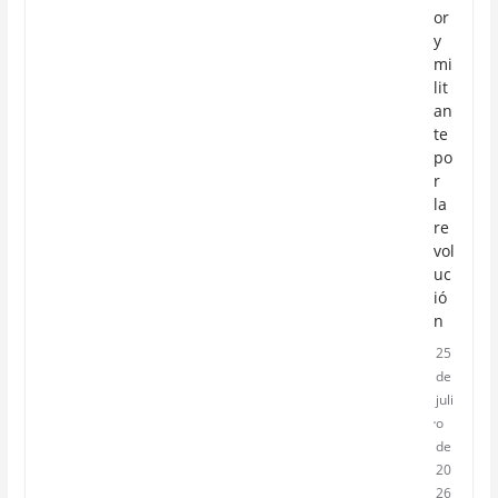
or
y
mi
lit
an
te
po
r
la
re
vol
uc
ió
n
25
de
juli
o
de
20
26