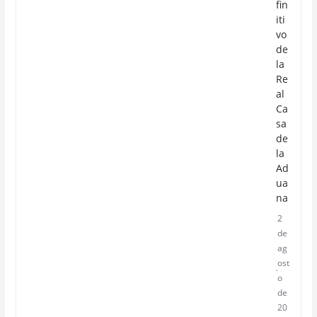
fin
iti
vo
de
la
Re
al
Ca
sa
de
la
Ad
ua
na
2
de
ag
ost
o
de
20