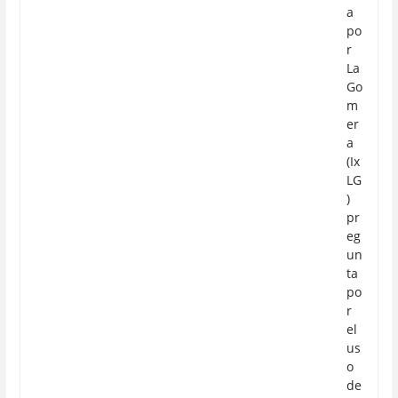
a
po
r
La
Go
m
er
a
(Ix
LG
)
pr
eg
un
ta
po
r
el
us
o
de