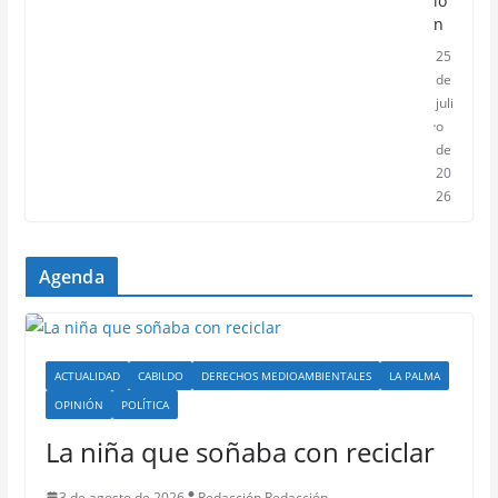
ió
n
25
de
juli
o
de
20
26
Agenda
ACTUALIDAD
CABILDO
DERECHOS MEDIOAMBIENTALES
LA PALMA
OPINIÓN
POLÍTICA
La niña que soñaba con reciclar
3 de agosto de 2026
Redacción Redacción