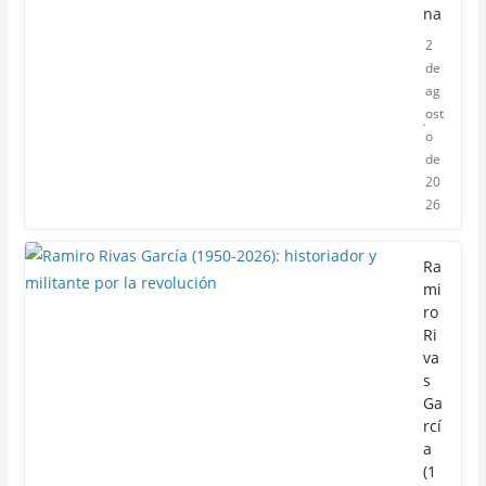
na
2
de
ag
ost
o
de
20
26
Ra
mi
ro
Ri
va
s
Ga
rcí
a
(1