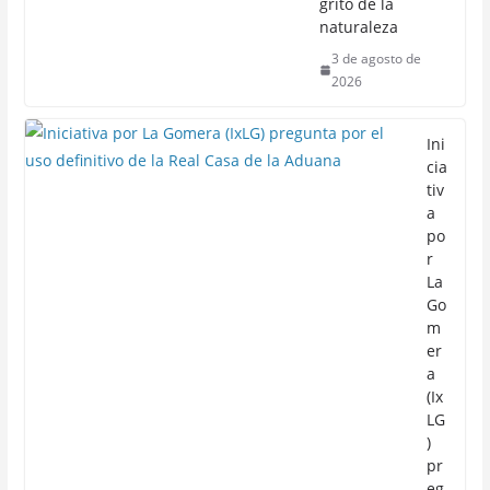
grito de la
naturaleza
3 de agosto de
2026
Ini
cia
tiv
a
po
r
La
Go
m
er
a
(Ix
LG
)
pr
eg