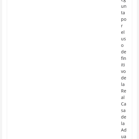
un
ta
po
r
el
us
o
de
fin
iti
vo
de
la
Re
al
Ca
sa
de
la
Ad
ua