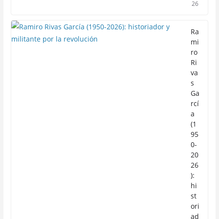
26
Ra
mi
ro
Ri
va
s
Ga
rcí
a
(1
95
0-
20
26
):
hi
st
ori
ad