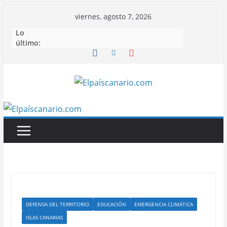
Saltar
viernes, agosto 7, 2026
al
Lo
contenido
último:
DEFENSA DEL TERRITORIO
EDUCACIÓN
EMERGENCIA CLIMÁTICA
ISLAS CANARIAS