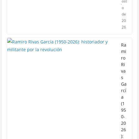
ost
o
de
20
26
Ra
mi
ro
Ri
va
s
Ga
rcí
a
(1
95
0-
20
26
):