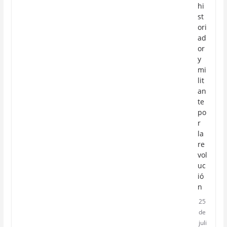
hi
st
ori
ad
or
y
mi
lit
an
te
po
r
la
re
vol
uc
ió
n
25
de
juli