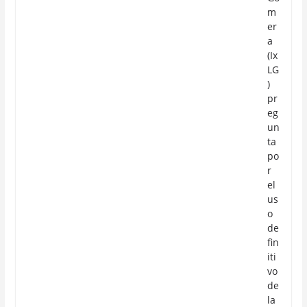
m
er
a
(Ix
LG
)
pr
eg
un
ta
po
r
el
us
o
de
fin
iti
vo
de
la