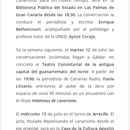
Canarismo para un nuevo tiempo. Será en la
Biblioteca Pública del Estado en Las Palmas de
Gran Canaria desde las 18:30
. La conversación la
conduce el periodista y escritor
Enrique
Bethencourt
, acompañado por el politólogo y
profesor-tutor de la UNED,
Ayoze Corujo
.
Ya la semana siguiente, el
martes 12
de julio las
conversaciones incómodas llegan a Gáldar, en
concreto al
Teatro Consistorial de la antigua
capital del guanartemato del norte
. A partir de
las
19:00
, la periodista de Canarias Radio,
Paola
Llinares
, entrevista al autor de la obra por
espacio de unos 90 minutos en un encuentro con
el título
Hablemos de canarismo
.
El
miércoles 13
de julio es el turno de
Arrecife
. El
acto, titulado Repensando el canarismo desde el
eje oriental, será en la
Casa de la Cultura Agustín