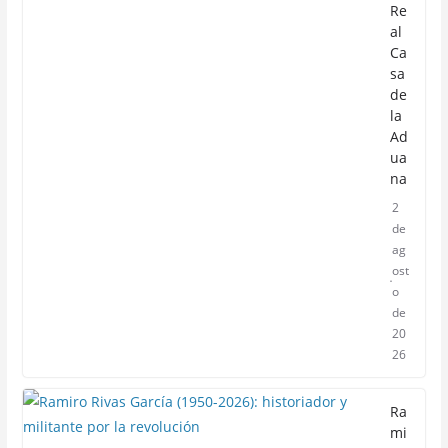
Re
al
Ca
sa
de
la
Ad
ua
na
2
de
ag
ost
o
de
20
26
Ra
mi