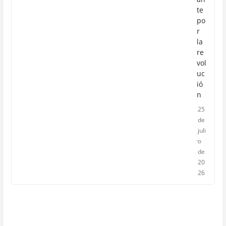
te
po
r
la
re
vol
uc
ió
n
25
de
juli
o
de
20
26