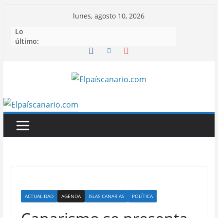
Saltar
lunes, agosto 10, 2026
al
Lo
contenido
último:
ACTUALIDAD
AGENDA
ISLAS CANARIAS
POLÍTICA