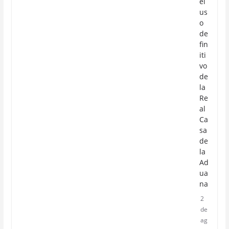
el
us
o
de
fin
iti
vo
de
la
Re
al
Ca
sa
de
la
Ad
ua
na
2
de
ag