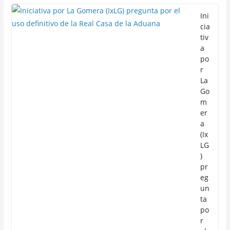
Ini
cia
tiv
a
po
r
La
Go
m
er
a
(Ix
LG
)
pr
eg
un
ta
po
r