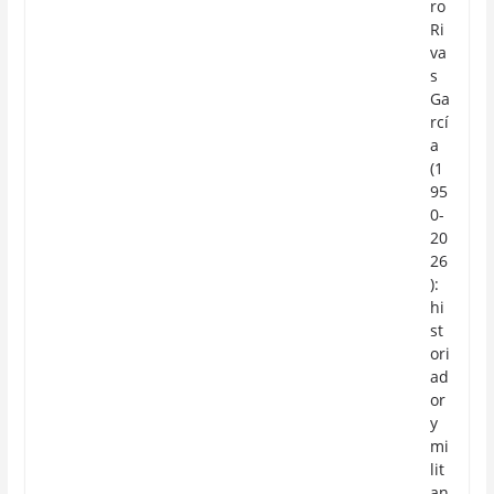
ro
Ri
va
s
Ga
rcí
a
(1
95
0-
20
26
):
hi
st
ori
ad
or
y
mi
lit
an