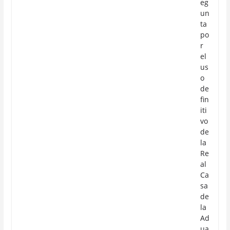
eg
un
ta
po
r
el
us
o
de
fin
iti
vo
de
la
Re
al
Ca
sa
de
la
Ad
ua