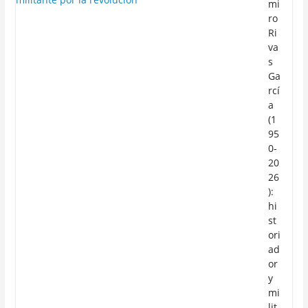
mi
ro
Ri
va
s
Ga
rcí
a
(1
95
0-
20
26
):
hi
st
ori
ad
or
y
mi
lit