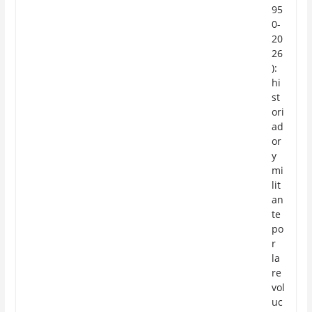
95
0-
20
26
):
hi
st
ori
ad
or
y
mi
lit
an
te
po
r
la
re
vol
uc