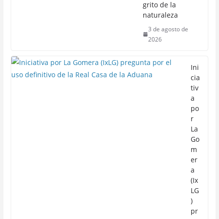
grito de la
naturaleza
3 de agosto de
2026
Ini
cia
tiv
a
po
r
La
Go
m
er
a
(Ix
LG
)
pr