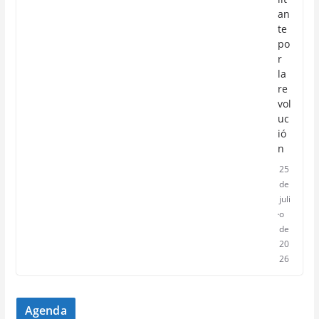
an
te
po
r
la
re
vol
uc
ió
n
25
de
juli
o
de
20
26
Agenda