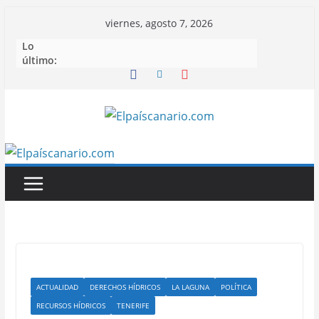
Saltar
viernes, agosto 7, 2026
al
Lo
contenido
último:
ACTUALIDAD
DERECHOS HÍDRICOS
LA LAGUNA
POLÍTICA
RECURSOS HÍDRICOS
TENERIFE