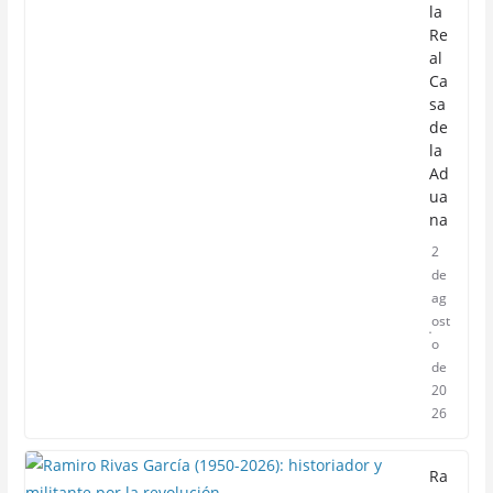
la
Re
al
Ca
sa
de
la
Ad
ua
na
2
de
ag
ost
o
de
20
26
Ra