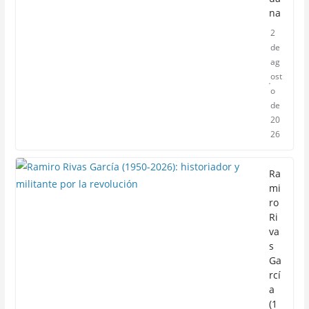
na
2
de
ag
ost
o
de
20
26
Ra
mi
ro
Ri
va
s
Ga
rcí
a
(1