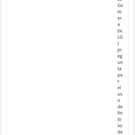
Go
m
er
a
(Ix
LG
)
pr
eg
un
ta
po
r
el
us
o
de
fin
iti
vo
de