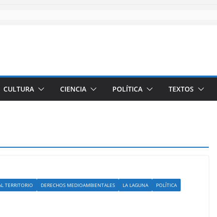
CULTURA
CIENCIA
POLÍTICA
TEXTOS
L TERRITORIO
DERECHOS MEDIOAMBIENTALES
LA LAGUNA
POLÍTICA