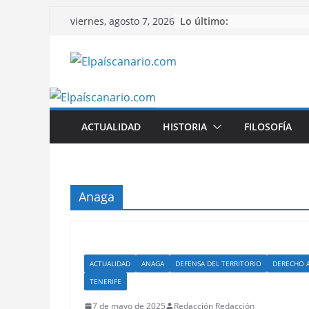
Saltar
Lo último:
viernes, agosto 7, 2026
al
contenido
ACTUALIDAD
HISTORIA
FILOSOFÍA
Anaga
ACTUALIDAD
ANAGA
DEFENSA DEL TERRITORIO
DERECHO A
TENERIFE
7 de mayo de 2025
Redacción Redacción