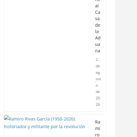
al
Ca
sa
de
la
Ad
ua
na
2
de
ag
ost
o
de
20
26
Ra
mi
ro