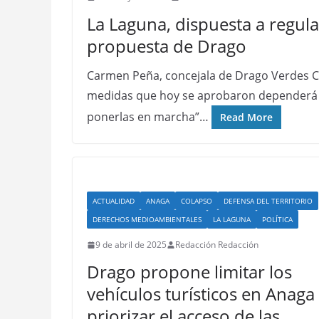
La Laguna, dispuesta a regula
propuesta de Drago
Carmen Peña, concejala de Drago Verdes Can
medidas que hoy se aprobaron dependerá 
ponerlas en marcha”…
Read More
ACTUALIDAD
ANAGA
COLAPSO
DEFENSA DEL TERRITORIO
DERECHOS MEDIOAMBIENTALES
LA LAGUNA
POLÍTICA
9 de abril de 2025
Redacción Redacción
Drago propone limitar los
vehículos turísticos en Anaga
priorizar el acceso de las