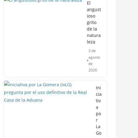
El
angust
ioso
grito
de la
natura
leza
3 de
agosto
de
2026
Ini
cia
tiv
a
po
r
La
Go