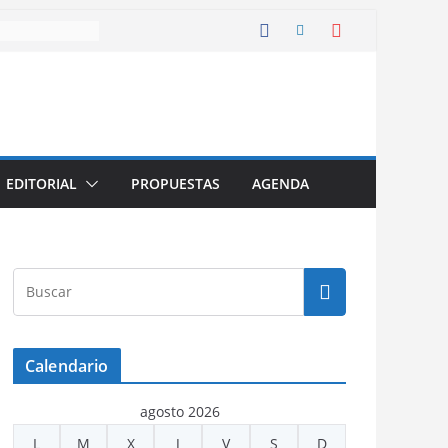
EDITORIAL
PROPUESTAS
AGENDA
Calendario
agosto 2026
L
M
X
J
V
S
D