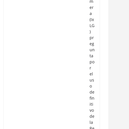
m
er
a
(Ix
LG
)
pr
eg
un
ta
po
r
el
us
o
de
fin
iti
vo
de
la
Re