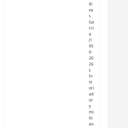
Ri
va
s
Ga
rcí
a
(1
95
0-
20
26
):
hi
st
ori
ad
or
y
mi
lit
an