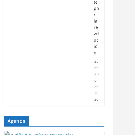
te
po
r
la
re
vol
uc
ió
n
25
de
juli
o
de
20
26
Agenda