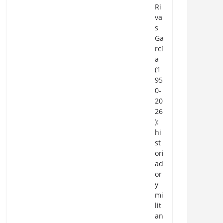
Ri
va
s
Ga
rcí
a
(1
95
0-
20
26
):
hi
st
ori
ad
or
y
mi
lit
an