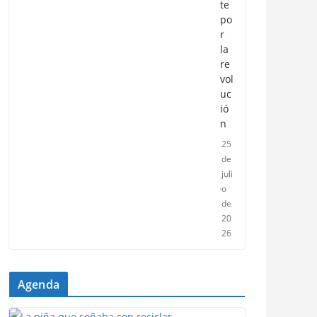
te
po
r
la
re
vol
uc
ió
n
25
de
juli
o
de
20
26
Agenda