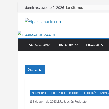
Saltar
Lo último:
domingo, agosto 9, 2026
al
contenido
ACTUALIDAD
HISTORIA
FILOSOFÍA
Garafía
ACTUALIDAD
DEFENSA DEL TERRITORIO
ECOLOGÍA
GARAFÍ
3 de abril de 2023
Redacción Redacción