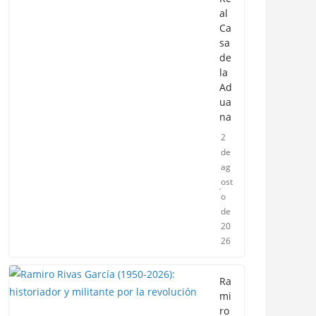
al
Ca
sa
de
la
Ad
ua
na
2
de
ag
ost
o
de
20
26
Ra
mi
ro