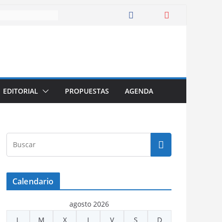
EDITORIAL
PROPUESTAS
AGENDA
Calendario
agosto 2026
L
M
X
J
V
S
D