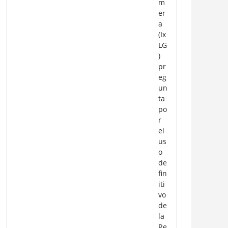
m
er
a
(Ix
LG
)
pr
eg
un
ta
po
r
el
us
o
de
fin
iti
vo
de
la
Re