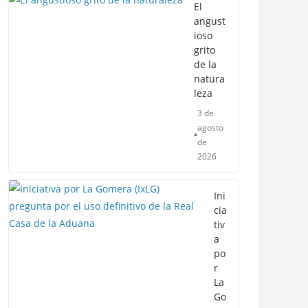
El
angust
ioso
grito
de la
natura
leza
3 de
agosto
de
2026
Ini
cia
tiv
a
po
r
La
Go