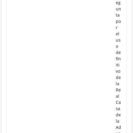
eg
un
ta
po
r
el
us
o
de
fin
iti
vo
de
la
Re
al
Ca
sa
de
la
Ad