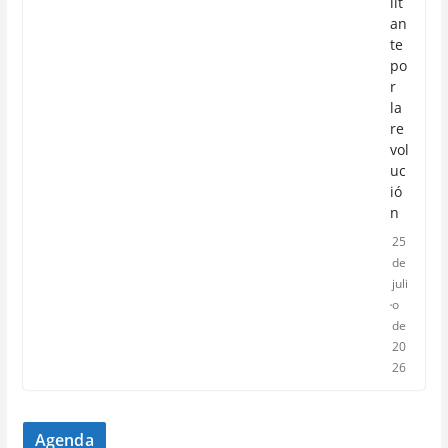
lit
an
te
po
r
la
re
vol
uc
ió
n
25
de
juli
o
de
20
26
Agenda