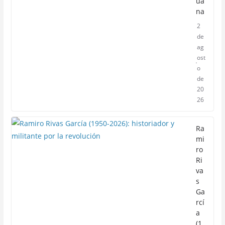
ua
na
2
de
ag
ost
o
de
20
26
Ra
mi
ro
Ri
va
s
Ga
rcí
a
(1