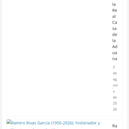
la
Re
al
Ca
sa
de
la
Ad
ua
na
2
de
ag
ost
o
de
20
26
Ra