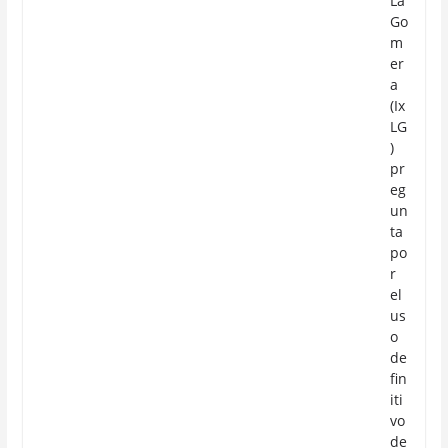
La
Go
m
er
a
(Ix
LG
)
pr
eg
un
ta
po
r
el
us
o
de
fin
iti
vo
de