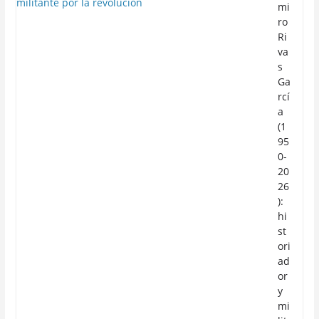
mi
ro
Ri
va
s
Ga
rcí
a
(1
95
0-
20
26
):
hi
st
ori
ad
or
y
mi