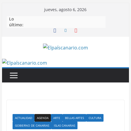
Saltar
jueves, agosto 6, 2026
al
Lo
contenido
último:
ACTUALIDAD
AGENDA
ARTE
BELLAS ARTES
CULTURA
GOBIERNO DE CANARIAS
ISLAS CANARIAS