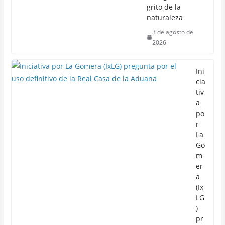
grito de la
naturaleza
3 de agosto de
2026
Ini
cia
tiv
a
po
r
La
Go
m
er
a
(Ix
LG
)
pr