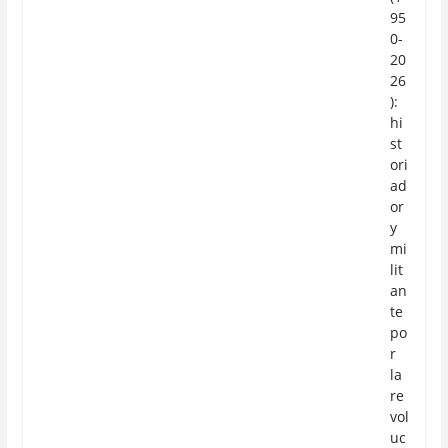
95
0-
20
26
):
hi
st
ori
ad
or
y
mi
lit
an
te
po
r
la
re
vol
uc