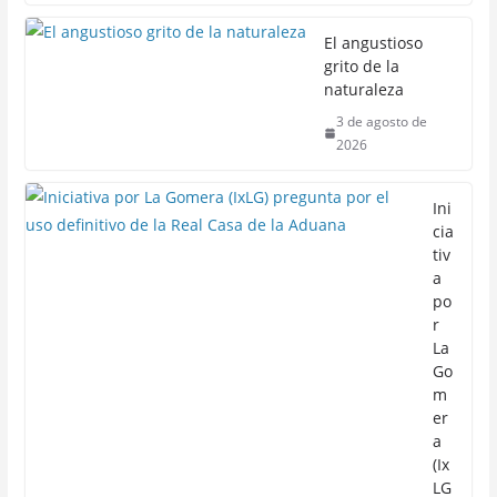
El angustioso
grito de la
naturaleza
3 de agosto de
2026
Ini
cia
tiv
a
po
r
La
Go
m
er
a
(Ix
LG