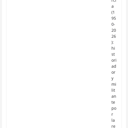
rcí
a
(1
95
0-
20
26
):
hi
st
ori
ad
or
y
mi
lit
an
te
po
r
la
re