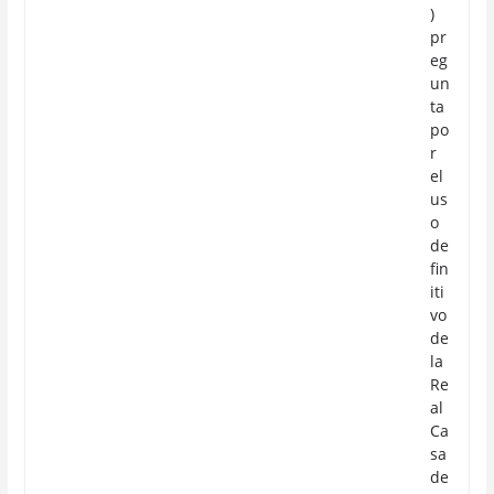
)
pr
eg
un
ta
po
r
el
us
o
de
fin
iti
vo
de
la
Re
al
Ca
sa
de