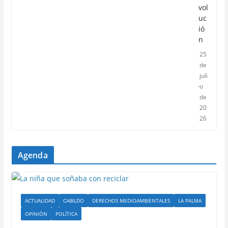
vol
uc
ió
n
25
de
juli
o
de
20
26
Agenda
ACTUALIDAD
CABILDO
DERECHOS MEDIOAMBIENTALES
LA PALMA
OPINIÓN
POLÍTICA