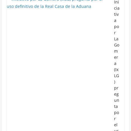
Ini
cia
tiv
a
po
r
La
Go
m
er
a
(Ix
LG
)
pr
eg
un
ta
po
r
el
us