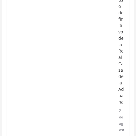
o
de
fin
iti
vo
de
la
Re
al
Ca
sa
de
la
Ad
ua
na
2
de
ag
ost