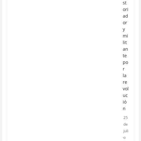
st
ori
ad
or
y
mi
lit
an
te
po
r
la
re
vol
uc
ió
n
25
de
juli
o