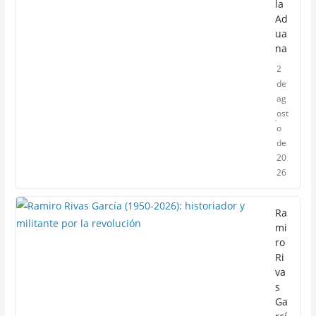
la
Ad
ua
na
2
de
ag
ost
o
de
20
26
Ra
mi
ro
Ri
va
s
Ga