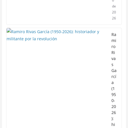
o
de
20
26
Ra
mi
ro
Ri
va
s
Ga
rcí
a
(1
95
0-
20
26
):
hi