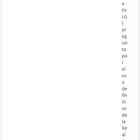
a
(Ix
LG
)
pr
eg
un
ta
po
r
el
us
o
de
fin
iti
vo
de
la
Re
al