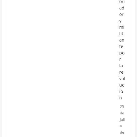
ori
ad
or
y
mi
lit
an
te
po
r
la
re
vol
uc
ió
n
25
de
juli
o
de