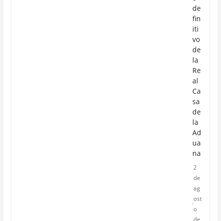
de
fin
iti
vo
de
la
Re
al
Ca
sa
de
la
Ad
ua
na
2
de
ag
ost
o
de