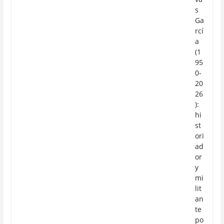
s
Ga
rcí
a
(1
95
0-
20
26
):
hi
st
ori
ad
or
y
mi
lit
an
te
po