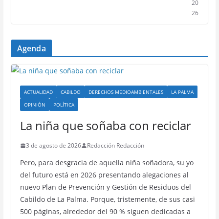
20
26
Agenda
ACTUALIDAD
CABILDO
DERECHOS MEDIOAMBIENTALES
LA PALMA
OPINIÓN
POLÍTICA
La niña que soñaba con reciclar
3 de agosto de 2026
Redacción Redacción
Pero, para desgracia de aquella niña soñadora, su yo
del futuro está en 2026 presentando alegaciones al
nuevo Plan de Prevención y Gestión de Residuos del
Cabildo de La Palma. Porque, tristemente, de sus casi
500 páginas, alrededor del 90 % siguen dedicadas a