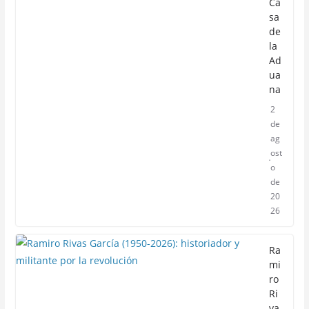
Ca
sa
de
la
Ad
ua
na
2
de
ag
ost
o
de
20
26
Ra
mi
ro
Ri
va