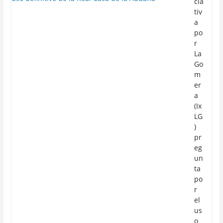
cia
tiv
a
po
r
La
Go
m
er
a
(Ix
LG
)
pr
eg
un
ta
po
r
el
us
o