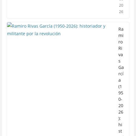
20
26
Ra
mi
ro
Ri
va
s
Ga
rcí
a
(1
95
0-
20
26
):
hi
st