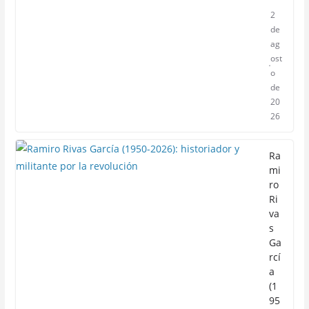
2
de
ag
ost
o
de
20
26
Ra
mi
ro
Ri
va
s
Ga
rcí
a
(1
95