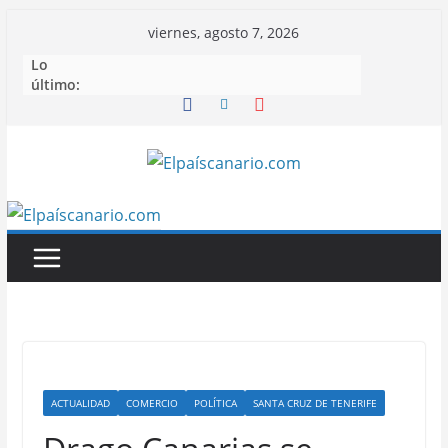
Saltar
viernes, agosto 7, 2026
al
Lo
contenido
último:
ACTUALIDAD
COMERCIO
POLÍTICA
SANTA CRUZ DE TENERIFE