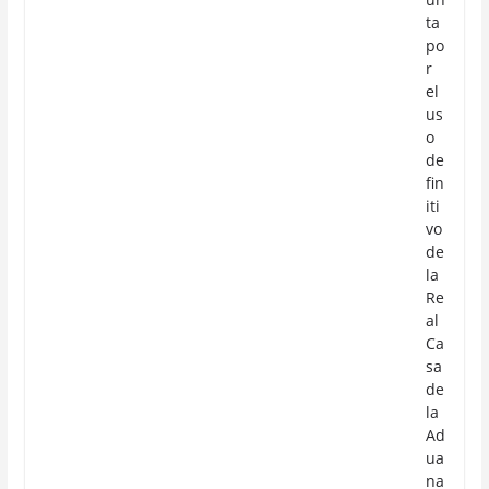
ta
po
r
el
us
o
de
fin
iti
vo
de
la
Re
al
Ca
sa
de
la
Ad
ua
na