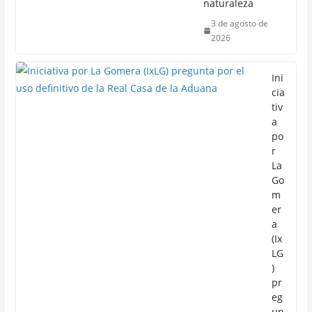
naturaleza
3 de agosto de
2026
Ini
cia
tiv
a
po
r
La
Go
m
er
a
(Ix
LG
)
pr
eg
un