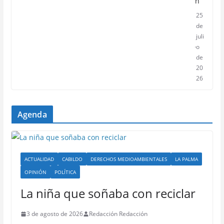
n
25
de
juli
o
de
20
26
Agenda
ACTUALIDAD
CABILDO
DERECHOS MEDIOAMBIENTALES
LA PALMA
OPINIÓN
POLÍTICA
La niña que soñaba con reciclar
3 de agosto de 2026
Redacción Redacción