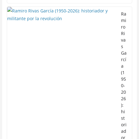
Ra
mi
ro
Ri
va
s
Ga
rcí
a
(1
95
0-
20
26
):
hi
st
ori
ad
or