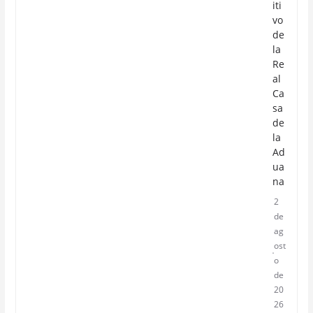
iti
vo
de
la
Re
al
Ca
sa
de
la
Ad
ua
na
2
de
ag
ost
o
de
20
26