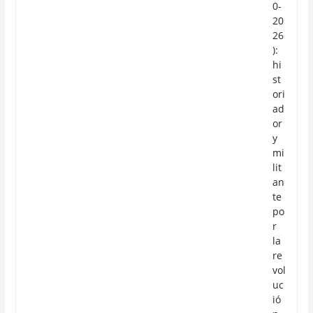
0-
20
26
):
hi
st
ori
ad
or
y
mi
lit
an
te
po
r
la
re
vol
uc
ió