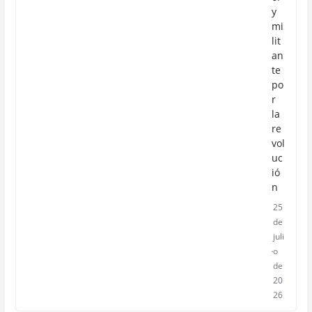
y
mi
lit
an
te
po
r
la
re
vol
uc
ió
n
25
de
juli
o
de
20
26