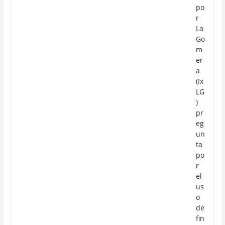
po
r
La
Go
m
er
a
(Ix
LG
)
pr
eg
un
ta
po
r
el
us
o
de
fin