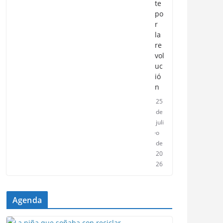
te
po
r
la
re
vol
uc
ió
n
25
de
juli
o
de
20
26
Agenda