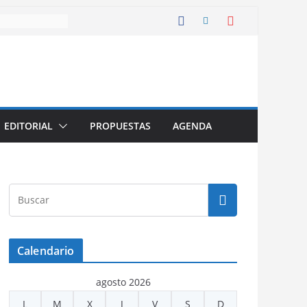
EDITORIAL
PROPUESTAS
AGENDA
Calendario
agosto 2026
L
M
X
J
V
S
D