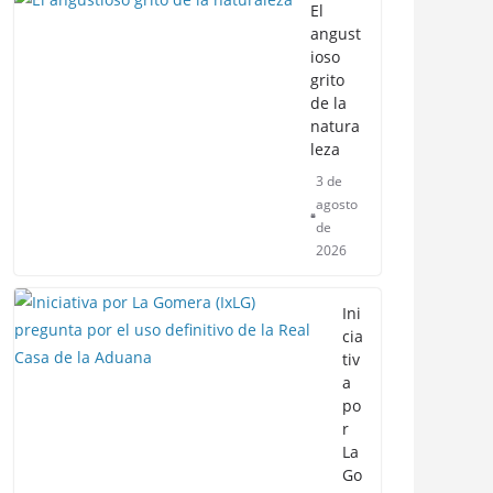
El
angust
ioso
grito
de la
natura
leza
3 de
agosto
de
2026
Ini
cia
tiv
a
po
r
La
Go