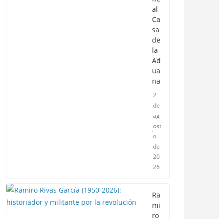
al
Ca
sa
de
la
Ad
ua
na
2
de
ag
ost
o
de
20
26
Ra
mi
ro