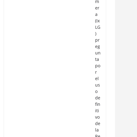
m
er
a
(Ix
LG
)
pr
eg
un
ta
po
r
el
us
o
de
fin
iti
vo
de
la
Re