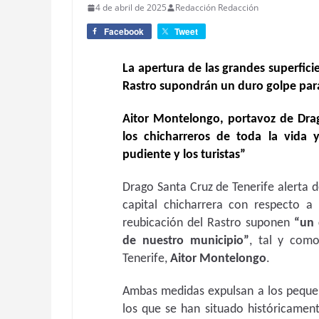
4 de abril de 2025
Redacción Redacción
Facebook
Tweet
La apertura de las grandes superfici
Rastro supondrán un duro golpe par
Aitor Montelongo, portavoz de Drag
los chicharreros de toda la vida
pudiente y los turistas”
Drago Santa Cruz de Tenerife alerta d
capital chicharrera con respecto a
reubicación del Rastro suponen
“un 
de nuestro municipio”
, tal y com
Tenerife,
Aitor Montelongo
.
Ambas medidas expulsan a los peque
los que se han situado históricamen