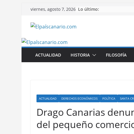
Saltar
Lo último:
viernes, agosto 7, 2026
al
contenido
ACTUALIDAD
HISTORIA
FILOSOFÍA
ACTUALIDAD
DERECHOS ECONÓMICOS
POLÍTICA
SANTA CR
Drago Canarias denun
del pequeño comercio