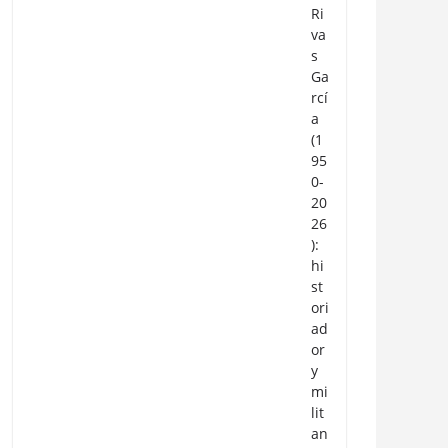
Ri
va
s
Ga
rcí
a
(1
95
0-
20
26
):
hi
st
ori
ad
or
y
mi
lit
an