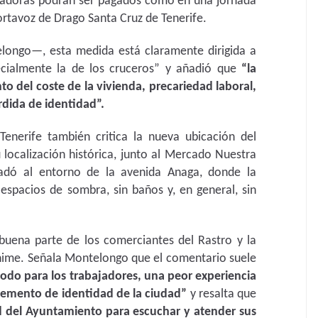
bajadoras podrán ser pagados como en una jornada
portavoz de Drago Santa Cruz de Tenerife.
longo—, esta medida está claramente dirigida a
specialmente la de los cruceros” y añadió que
“la
to del coste de la vivienda, precariedad laboral,
rdida de identidad”.
enerife también critica la nueva ubicación del
 localización histórica, junto al Mercado Nuestra
ladó al entorno de la avenida Anaga, donde la
 espacios de sombra, sin baños y, en general, sin
buena parte de los comerciantes del Rastro y la
ánime. Señala Montelongo que el comentario suele
do para los trabajadores, una peor experiencia
 elemento de identidad de la ciudad”
y resalta que
ad del Ayuntamiento para escuchar y atender sus