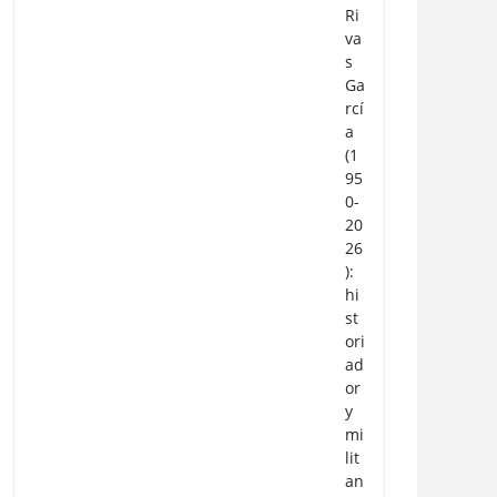
Ri
va
s
Ga
rcí
a
(1
95
0-
20
26
):
hi
st
ori
ad
or
y
mi
lit
an