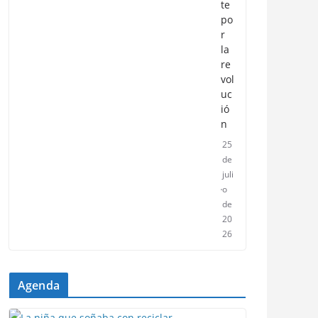
te
po
r
la
re
vol
uc
ió
n
25
de
juli
o
de
20
26
Agenda