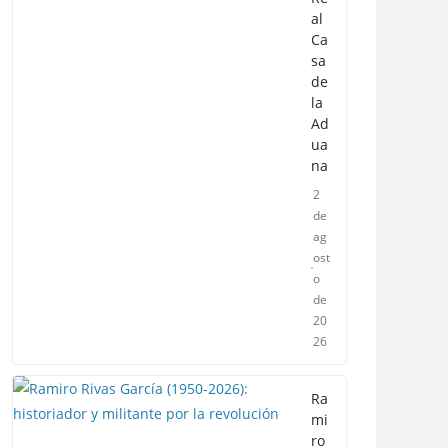
al
Ca
sa
de
la
Ad
ua
na
2
de
ag
ost
o
de
20
26
Ra
mi
ro