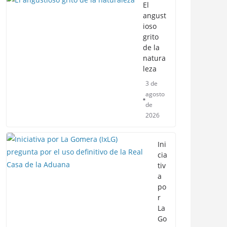
El
angust
ioso
grito
de la
natura
leza
3 de
agosto
de
2026
Ini
cia
tiv
a
po
r
La
Go