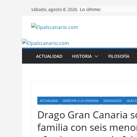
Saltar
Lo último:
sábado, agosto 8, 2026
al
contenido
ACTUALIDAD
HISTORIA
FILOSOFÍA
ACTUALIDAD
DERECHO A LA VIVIENDA
DESAHUCIOS
ISLAS 
Drago Gran Canaria s
familia con seis meno