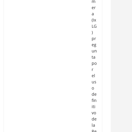
m
er
a
(Ix
LG
)
pr
eg
un
ta
po
r
el
us
o
de
fin
iti
vo
de
la
Re