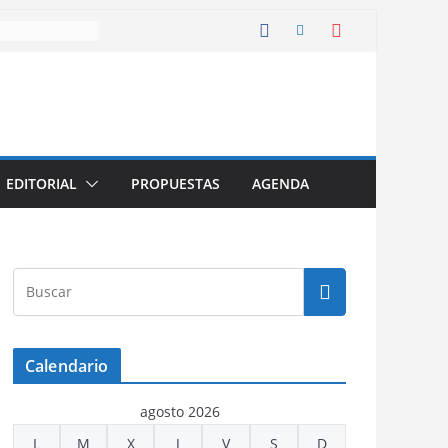
EDITORIAL
PROPUESTAS
AGENDA
Calendario
agosto 2026
L
M
X
J
V
S
D