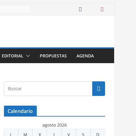
EDITORIAL
PROPUESTAS
AGENDA
Calendario
agosto 2026
L
M
X
J
V
S
D