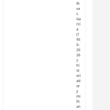
Ri
va
s
Ga
rcí
a
(1
95
0-
20
26
):
hi
st
ori
ad
or
y
mi
lit
an