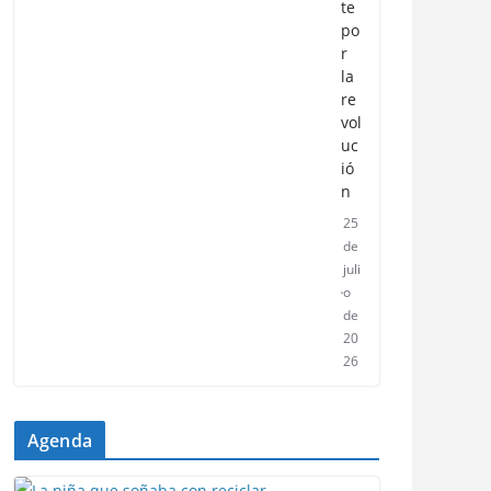
te
po
r
la
re
vol
uc
ió
n
25
de
juli
o
de
20
26
Agenda