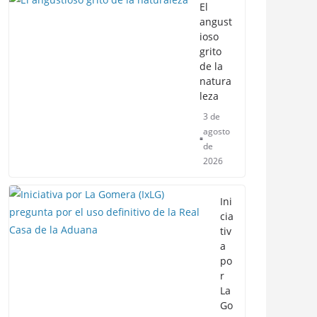
El
angust
ioso
grito
de la
natura
leza
3 de
agosto
de
2026
Ini
cia
tiv
a
po
r
La
Go