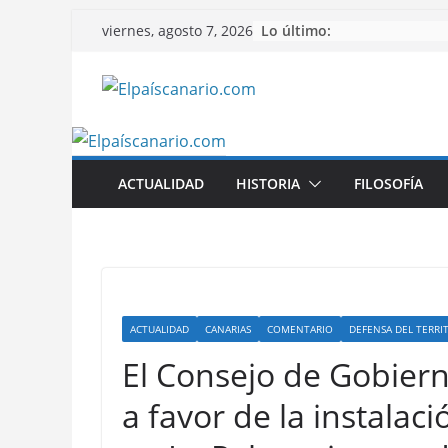
Saltar
Lo último:
viernes, agosto 7, 2026
al
contenido
ACTUALIDAD
HISTORIA
FILOSOFÍA
ACTUALIDAD
CANARIAS
COMENTARIO
DEFENSA DEL TERRI
El Consejo de Gobier
a favor de la instala