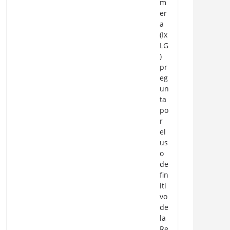
m
er
a
(Ix
LG
)
pr
eg
un
ta
po
r
el
us
o
de
fin
iti
vo
de
la
Re