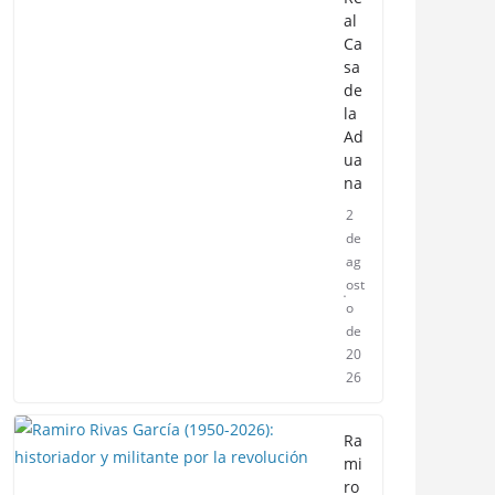
al
Ca
sa
de
la
Ad
ua
na
2
de
ag
ost
o
de
20
26
Ra
mi
ro