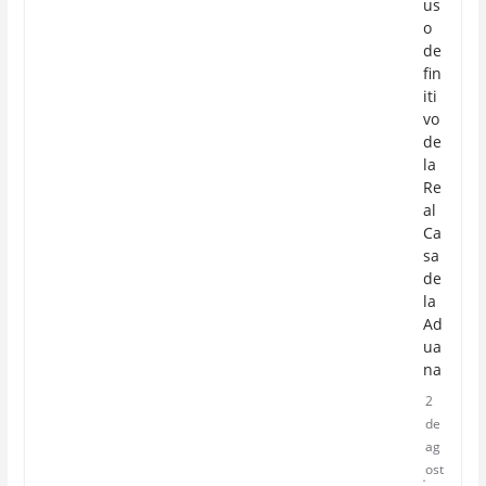
us
o
de
fin
iti
vo
de
la
Re
al
Ca
sa
de
la
Ad
ua
na
2
de
ag
ost