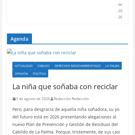
de
20
26
Agenda
ACTUALIDAD
CABILDO
DERECHOS MEDIOAMBIENTALES
LA PALMA
OPINIÓN
POLÍTICA
La niña que soñaba con reciclar
3 de agosto de 2026
Redacción Redacción
Pero, para desgracia de aquella niña soñadora, su yo
del futuro está en 2026 presentando alegaciones al
nuevo Plan de Prevención y Gestión de Residuos del
Cabildo de La Palma. Porque, tristemente, de sus casi