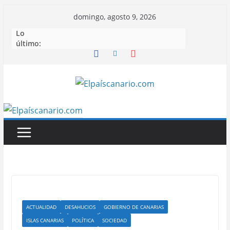
Saltar
domingo, agosto 9, 2026
al
Lo
contenido
último:
ACTUALIDAD
DESAHUCIOS
GOBIERNO DE CANARIAS
ISLAS CANARIAS
POLÍTICA
SOCIEDAD