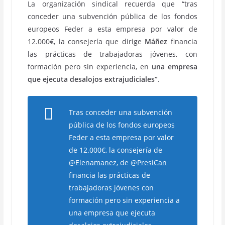
La organización sindical recuerda que “tras
conceder una subvención pública de los fondos
europeos Feder a esta empresa por valor de
12.000€, la consejería que dirige
Máñez
financia
las prácticas de trabajadoras jóvenes, con
formación pero sin experiencia, en
una empresa
que ejecuta desalojos extrajudiciales”
.
Tras conceder una subvención
pública de los fondos europeos
Feder a esta empresa por valor
de 12.000€, la consejería de
@Elenamanez
, de
@PresiCan
financia las prácticas de
trabajadoras jóvenes con
formación pero sin experiencia a
una empresa que ejecuta