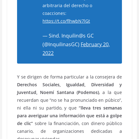
arbitraria del derecho o
coacciones:
https://t.co/flhwbN7lGt
— Sind. Inquilin@s GC
(@InquilinasGC)
February 20,
2022
Y se dirigen de forma particular a la consejera de
Derechos Sociales, Igualdad, Diversidad y
Juventud, Noemí Santana (Podemos)
, a la que
recuerdan que “no se ha pronunciado en púbico”,
ni ella ni su partido, y que
“lleva tres semanas
para averiguar una información que está a golpe
de clic”
sobre la financiación, con dinero público
canario, de organizaciones dedicadas a
desocupar viviendas.