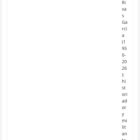
Ri
va
s
Ga
rcí
a
(1
95
0-
20
26
):
hi
st
ori
ad
or
y
mi
lit
an