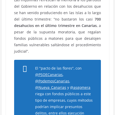
del Gobierno en relación con los desahucios que
se han venido produciendo en las Islas a lo largo
del último trimestre: “no bastaron los casi
700
desahucios en el último trimestre en Canarias
, a
pesar de la supuesta moratoria, que regalan
fondos públicos a matones para que desalojen
familias vulnerables saltándose el procedimiento
judicial”.
El "pacto de las flores", con
@PSOECanarias
,
@PodemosCanarias
,
@Nueva_Canarias
y
@asgomera
riega con fondos públicos a este
tipo de empresas, cuyos métodos
podrían implicar presuntos
delitos, entre ellos ejecución