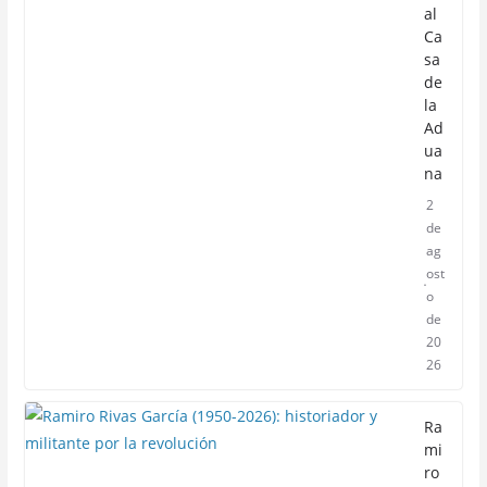
al
Ca
sa
de
la
Ad
ua
na
2
de
ag
ost
o
de
20
26
Ra
mi
ro