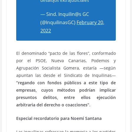
desalojos extrajudiciales
— Sind. Inquilin@s GC
(@InquilinasGC)
February 20,
2022
El denominado “pacto de las flores”, conformado
por el PSOE, Nueva Canarias, Podemos y
Agrupación Socialista Gomera, estaría —según
apuntan las desde el Sindicato de Inquilinas—
“regando con fondos públicos a este tipo de
empresas, cuyos métodos podrían implicar
presuntos delitos, entre ellos ejecución
arbitraria del derecho o coacciones”.
Especial recordatorio para Noemí Santana
Las inquilinas refrescan la memoria a los partidos