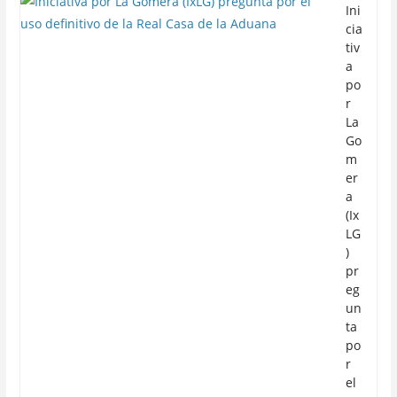
Ini
cia
tiv
a
po
r
La
Go
m
er
a
(Ix
LG
)
pr
eg
un
ta
po
r
el