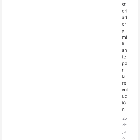
st
ori
ad
or
y
mi
lit
an
te
po
r
la
re
vol
uc
ió
n
25
de
juli
o