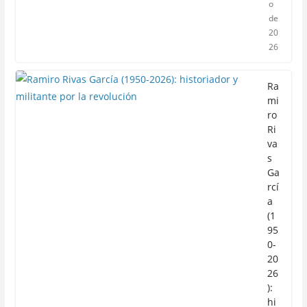
o
de
20
26
Ra
mi
ro
Ri
va
s
Ga
rcí
a
(1
95
0-
20
26
):
hi