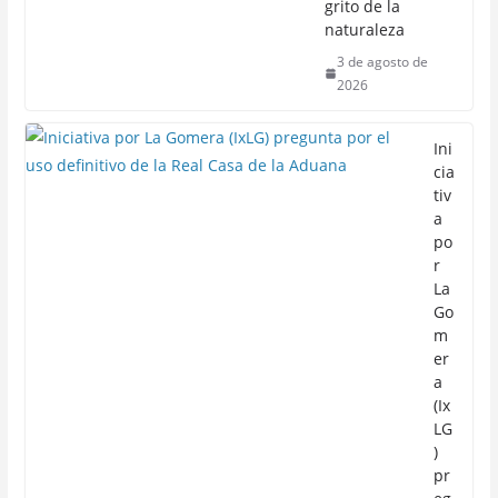
grito de la
naturaleza
3 de agosto de
2026
Ini
cia
tiv
a
po
r
La
Go
m
er
a
(Ix
LG
)
pr