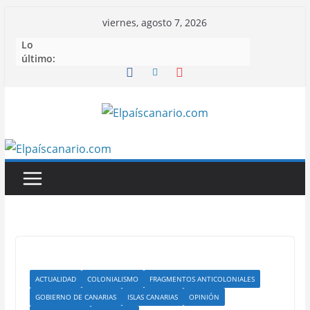
Saltar
viernes, agosto 7, 2026
al
Lo
contenido
último:
ACTUALIDAD
COLONIALISMO
FRAGMENTOS ANTICOLONIALES
GOBIERNO DE CANARIAS
ISLAS CANARIAS
OPINIÓN