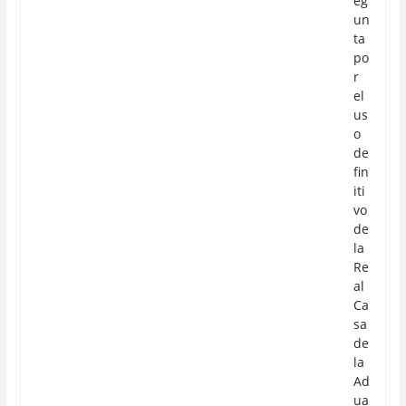
eg
un
ta
po
r
el
us
o
de
fin
iti
vo
de
la
Re
al
Ca
sa
de
la
Ad
ua