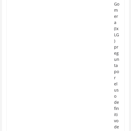
Go
m
er
a
(Ix
LG
)
pr
eg
un
ta
po
r
el
us
o
de
fin
iti
vo
de