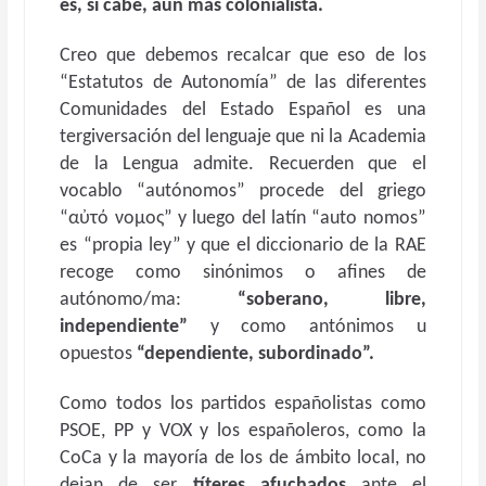
es, si cabe, aún más colonialista.
Creo que debemos recalcar que eso de los
“Estatutos de Autonomía” de las diferentes
Comunidades del Estado Español es una
tergiversación del lenguaje que ni la Academia
de la Lengua admite. Recuerden que el
vocablo “autónomos” procede del griego
“αὐτό νομος” y luego del latín “auto nomos”
es “propia ley” y que el diccionario de la RAE
recoge como sinónimos o afines de
autónomo/ma:
“soberano, libre,
independiente”
y como antónimos u
opuestos
“dependiente, subordinado”.
Como todos los partidos españolistas como
PSOE, PP y VOX y los españoleros, como la
CoCa y la mayoría de los de ámbito local, no
dejan de ser
títeres afuchados
ante el