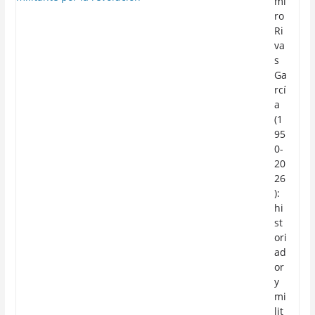
mi
ro
Ri
va
s
Ga
rcí
a
(1
95
0-
20
26
):
hi
st
ori
ad
or
y
mi
lit