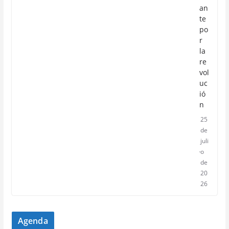
an
te
po
r
la
re
vol
uc
ió
n
25
de
juli
o
de
20
26
Agenda