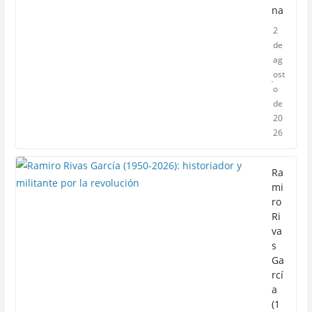
na
2
de
ag
ost
o
de
20
26
Ra
mi
ro
Ri
va
s
Ga
rcí
a
(1