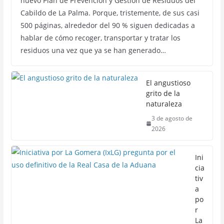
nuevo Plan de Prevención y Gestión de Residuos del
Cabildo de La Palma. Porque, tristemente, de sus casi
500 páginas, alrededor del 90 % siguen dedicadas a
hablar de cómo recoger, transportar y tratar los
residuos una vez que ya se han generado…
El angustioso
grito de la
naturaleza
3 de agosto de
2026
Ini
cia
tiv
a
po
r
La