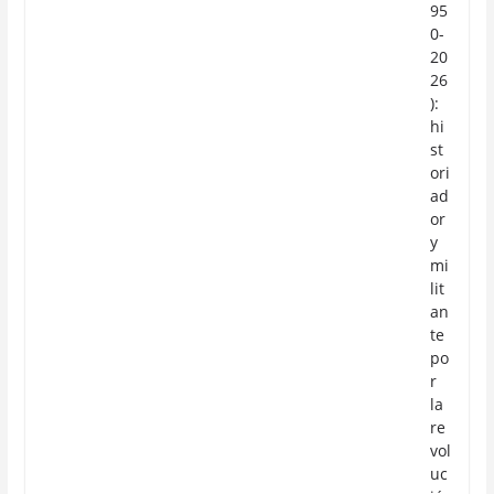
95
0-
20
26
):
hi
st
ori
ad
or
y
mi
lit
an
te
po
r
la
re
vol
uc