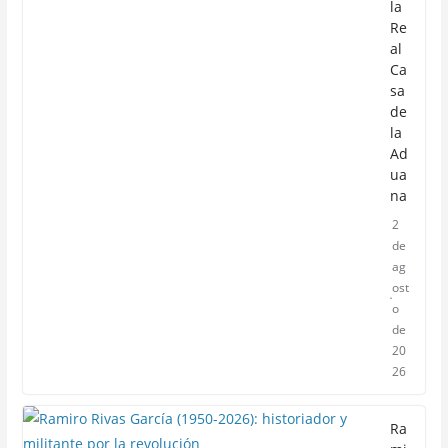
la
Re
al
Ca
sa
de
la
Ad
ua
na
2
de
ag
ost
o
de
20
26
Ra