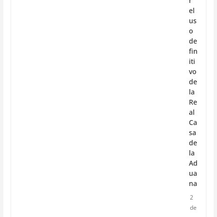
r
el
us
o
de
fin
iti
vo
de
la
Re
al
Ca
sa
de
la
Ad
ua
na
2
de