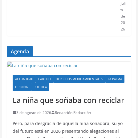
juli
o
de
20
26
Agenda
ACTUALIDAD
CABILDO
DERECHOS MEDIOAMBIENTALES
LA PALMA
OPINIÓN
POLÍTICA
La niña que soñaba con reciclar
3 de agosto de 2026
Redacción Redacción
Pero, para desgracia de aquella niña soñadora, su yo
del futuro está en 2026 presentando alegaciones al