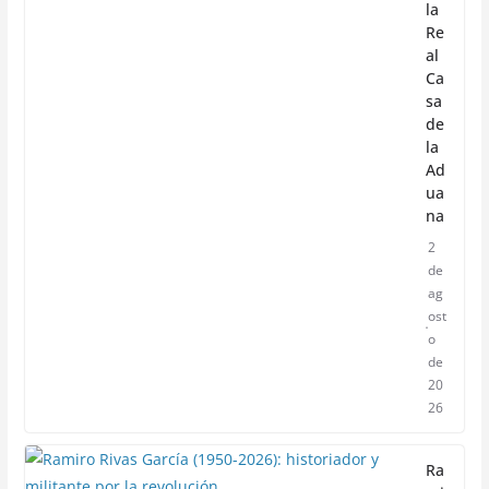
la
Re
al
Ca
sa
de
la
Ad
ua
na
2
de
ag
ost
o
de
20
26
Ra