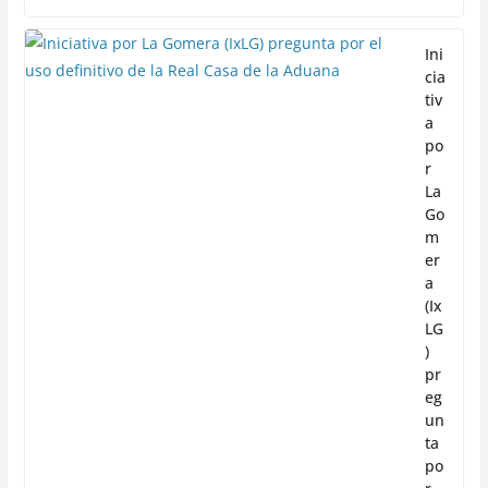
Ini
cia
tiv
a
po
r
La
Go
m
er
a
(Ix
LG
)
pr
eg
un
ta
po