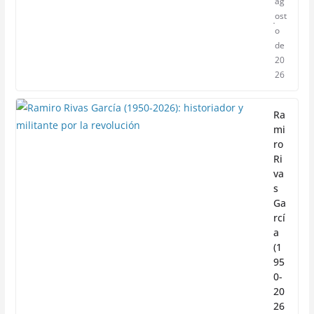
ag
ost
o
de
20
26
Ra
mi
ro
Ri
va
s
Ga
rcí
a
(1
95
0-
20
26