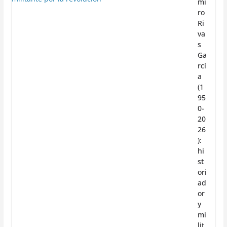
mi
ro
Ri
va
s
Ga
rcí
a
(1
95
0-
20
26
):
hi
st
ori
ad
or
y
mi
lit