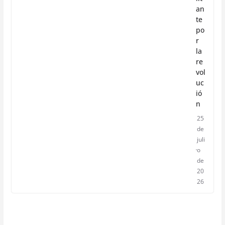
an
te
po
r
la
re
vol
uc
ió
n
25
de
juli
o
de
20
26