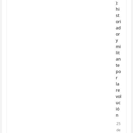
):
hi
st
ori
ad
or
y
mi
lit
an
te
po
r
la
re
vol
uc
ió
n
25
de