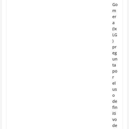
Go
m
er
a
(Ix
LG
)
pr
eg
un
ta
po
r
el
us
o
de
fin
iti
vo
de