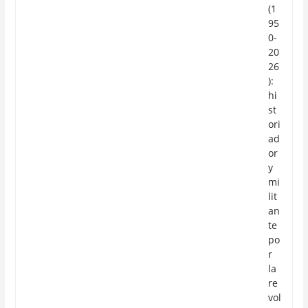
(1
95
0-
20
26
):
hi
st
ori
ad
or
y
mi
lit
an
te
po
r
la
re
vol