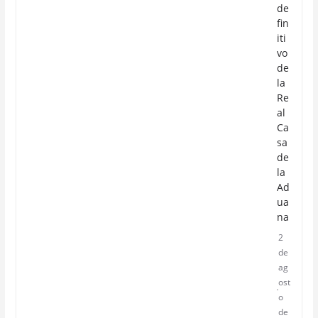
de
fin
iti
vo
de
la
Re
al
Ca
sa
de
la
Ad
ua
na
2
de
ag
ost
o
de