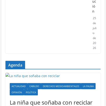
uc
ió
n
25
de
juli
o
de
20
26
Agenda
ACTUALIDAD
CABILDO
DERECHOS MEDIOAMBIENTALES
LA PALMA
OPINIÓN
POLÍTICA
La niña que soñaba con reciclar