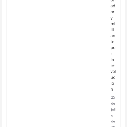
ad
or
y
mi
lit
an
te
po
r
la
re
vol
uc
ió
n
25
de
juli
o
de