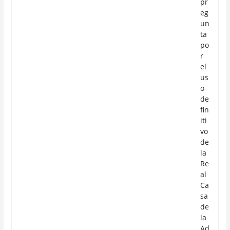
pr
eg
un
ta
po
r
el
us
o
de
fin
iti
vo
de
la
Re
al
Ca
sa
de
la
Ad