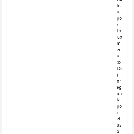
tiv
a
po
r
La
Go
m
er
a
(Ix
LG
)
pr
eg
un
ta
po
r
el
us
o