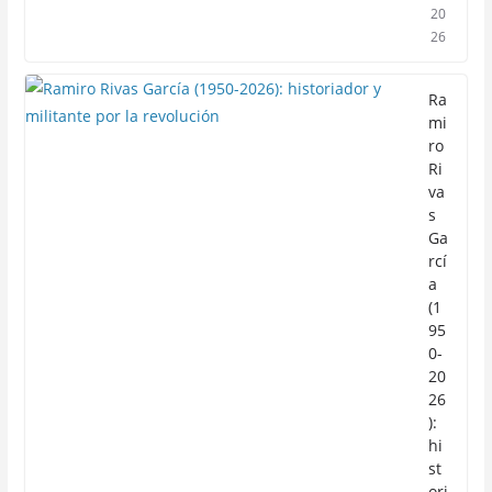
20
26
Ra
mi
ro
Ri
va
s
Ga
rcí
a
(1
95
0-
20
26
):
hi
st
ori