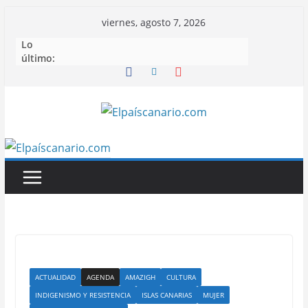
Saltar
viernes, agosto 7, 2026
al
Lo
contenido
último:
ACTUALIDAD
AGENDA
AMAZIGH
CULTURA
INDIGENISMO Y RESISTENCIA
ISLAS CANARIAS
MUJER