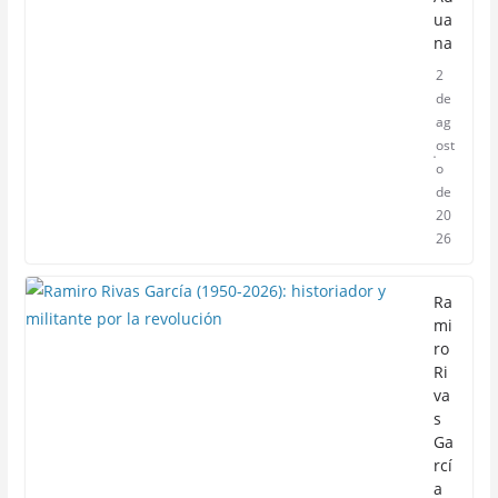
ua
na
2
de
ag
ost
o
de
20
26
Ra
mi
ro
Ri
va
s
Ga
rcí
a