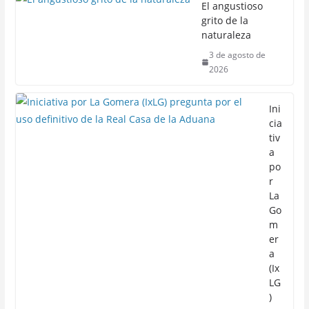
El angustioso
grito de la
naturaleza
3 de agosto de
2026
Ini
cia
tiv
a
po
r
La
Go
m
er
a
(Ix
LG
)