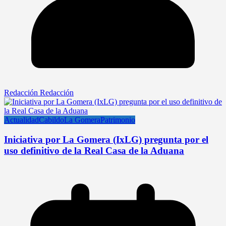
Redacción Redacción
Actualidad
Cabildo
La Gomera
Patrimonio
Iniciativa por La Gomera (IxLG) pregunta por el
uso definitivo de la Real Casa de la Aduana