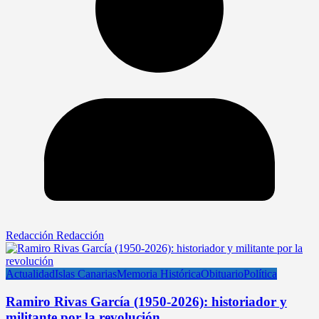
Redacción Redacción
Actualidad
Islas Canarias
Memoria Histórica
Obituario
Política
Ramiro Rivas García (1950-2026): historiador y
militante por la revolución