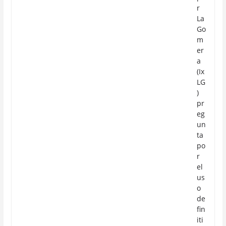
r
La
Go
m
er
a
(Ix
LG
)
pr
eg
un
ta
po
r
el
us
o
de
fin
iti