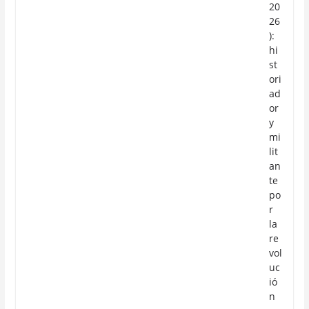
20
26
):
hi
st
ori
ad
or
y
mi
lit
an
te
po
r
la
re
vol
uc
ió
n