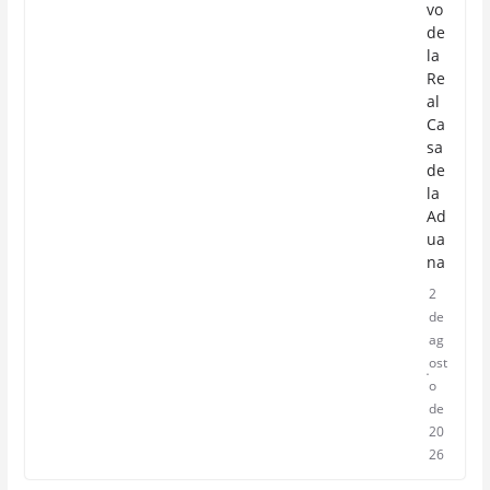
vo
de
la
Re
al
Ca
sa
de
la
Ad
ua
na
2
de
ag
ost
o
de
20
26