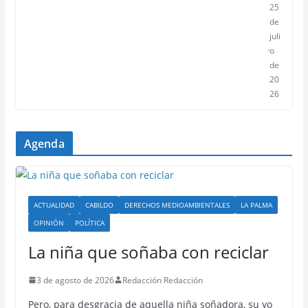
25
de
juli
o
de
20
26
Agenda
ACTUALIDAD
CABILDO
DERECHOS MEDIOAMBIENTALES
LA PALMA
OPINIÓN
POLÍTICA
La niña que soñaba con reciclar
3 de agosto de 2026
Redacción Redacción
Pero, para desgracia de aquella niña soñadora, su yo