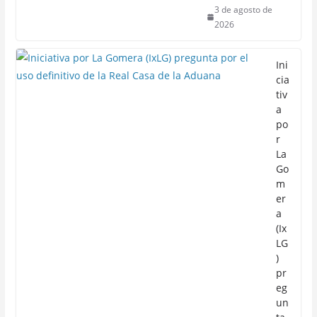
3 de agosto de
2026
Ini
cia
tiv
a
po
r
La
Go
m
er
a
(Ix
LG
)
pr
eg
un