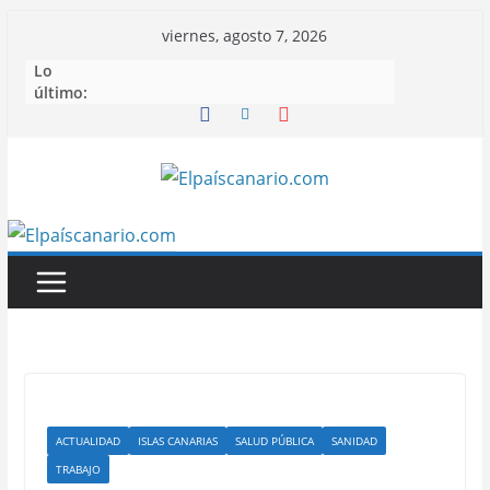
Saltar
viernes, agosto 7, 2026
al
Lo
contenido
último:
ACTUALIDAD
ISLAS CANARIAS
SALUD PÚBLICA
SANIDAD
TRABAJO