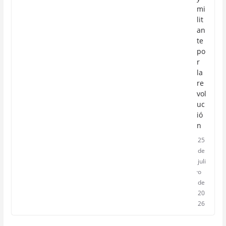
mi
lit
an
te
po
r
la
re
vol
uc
ió
n
25
de
juli
o
de
20
26