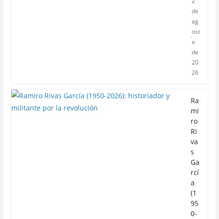
2
de
ag
ost
o
de
20
26
Ra
mi
ro
Ri
va
s
Ga
rcí
a
(1
95
0-