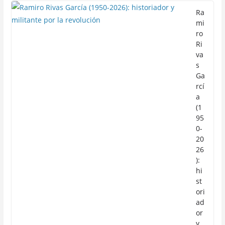
Ra
mi
ro
Ri
va
s
Ga
rcí
a
(1
95
0-
20
26
):
hi
st
ori
ad
or
y