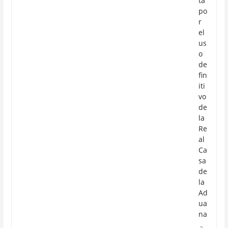
ta
po
r
el
us
o
de
fin
iti
vo
de
la
Re
al
Ca
sa
de
la
Ad
ua
na