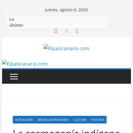
Saltar
jueves, agosto 6, 2026
al
Lo
contenido
último:
ACTUALIDAD
ARQUEOASTRONOMÍA
CULTURA
HISTORIA