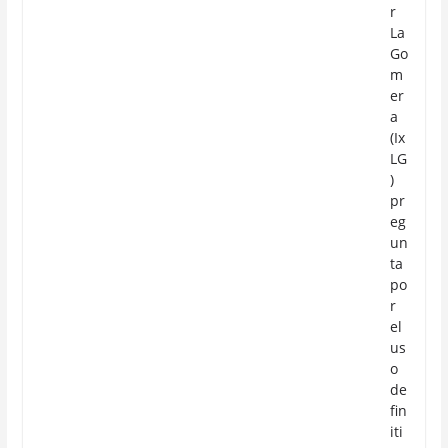
r
La
Go
m
er
a
(Ix
LG
)
pr
eg
un
ta
po
r
el
us
o
de
fin
iti