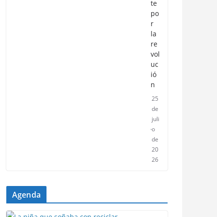
te
po
r
la
re
vol
uc
ió
n
25
de
juli
o
de
20
26
Agenda