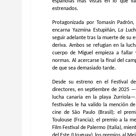
españolas más vistas en lo que v
estrenados.
Protagonizada por Tomasín Padrón,
encarna Yazmina Estupiñán,
La Luch
seguir adelante tras la muerte de su 
deriva. Ambos se refugian en la luc
cuerpo de Miguel empieza a fallar 
normas. Al acercarse la final del ca
de que sea demasiado tarde.
Desde su estreno en el Festival d
directores, en septiembre de 2025 —
lucha canaria en la playa Zurriola—
festivales le ha valido la mención d
cine de São Paulo (Brasil); el pre
Toulouse (Francia); el premio a la me
Film Festival de Palermo (Italia), mien
del Este (Uruguay), los premios al M