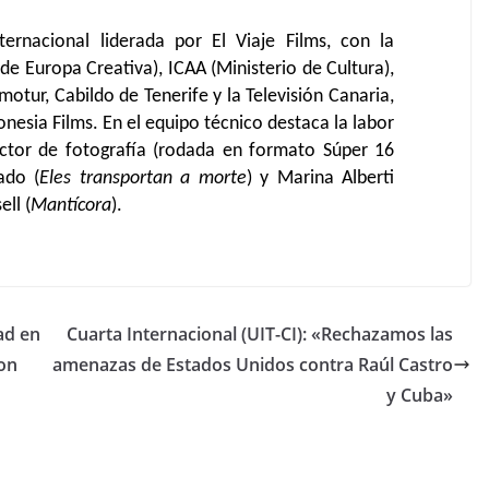
ernacional liderada por El Viaje Films, con la
e Europa Creativa), ICAA (Ministerio de Cultura),
otur, Cabildo de Tenerife y la Televisión Canaria,
esia Films. En el equipo técnico destaca la labor
tor de fotografía (rodada en formato Súper 16
ado (
Eles transportan
a morte
) y Marina Alberti
ll (
Mantícora
).
ad en
Cuarta Internacional (UIT-CI): «Rechazamos las
on
amenazas de Estados Unidos contra Raúl Castro
y Cuba»