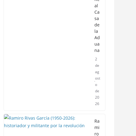
al
Ca
sa
de
la
Ad
ua
na
2
de
ag
ost
o
de
20
26
Ra
mi
ro