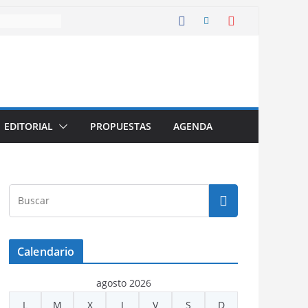
EDITORIAL
PROPUESTAS
AGENDA
Calendario
agosto 2026
L
M
X
J
V
S
D