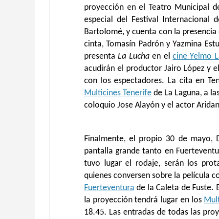
proyección en el Teatro Municipal 
especial del Festival Internacional
Bartolomé, y cuenta
con la
presencia
cinta, Tomasín Padrón y Yazmina Estup
presenta
La Lucha
en el
cine Yelmo L
acudirán
el productor Jairo López y 
con los espectadores
.
La cita en Te
Multicines Tenerife
de La Laguna
, a l
coloquio Jose Alayón y el actor Aridan
Finalmente, el propio 30 de mayo, D
pantalla grande tanto en Fuertevent
tuvo lugar el rodaje, serán
los prota
quienes
conversen sobre
la película c
Fuerteventura
de la Caleta de Fuste
.
la proyección tendrá lugar en los
Mul
18.45.
Las entradas de todas las pro