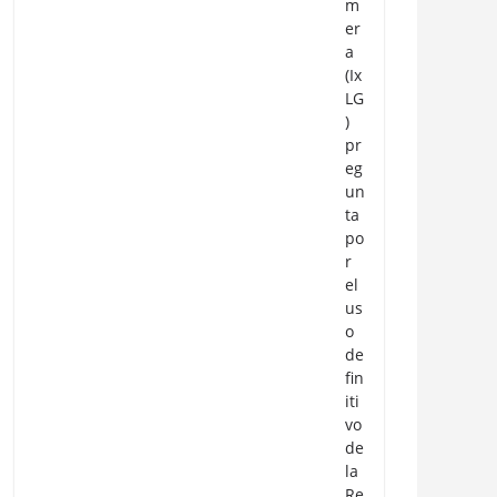
m
er
a
(Ix
LG
)
pr
eg
un
ta
po
r
el
us
o
de
fin
iti
vo
de
la
Re