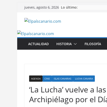
Saltar
Lo último:
jueves, agosto 6, 2026
al
contenido
ACTUALIDAD
HISTORIA
FILOSOFÍA
AGENDA
CINE
ISLAS CANARIAS
LUCHA CANARIA
‘La Lucha’ vuelve a las
Archipiélago por el D