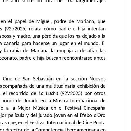
a de año sobre un total de 100 largometrajes
 en el papel de Miguel, padre de Mariana, que
a
(92’/2025) relata cómo padre e hija intentan
esposa y madre, una pérdida que los ha dejado a la
ha canaria para hacerse un lugar en el mundo. El
y la rabia de Mariana la empuja a desafiar las
mpeonato, padre e hija buscan reencontrarse antes
e Cine de San Sebastián en la sección Nuevos
acompañada de una multitudinaria exhibición de
, el recorrido de
La Lucha
(92’/2025) por otros
e honor del Jurado en la Mostra Internacional de
mio a la Mejor Música en el Festival Cinespaña
jor película y del jurado joven en el Efebo d’Oro
tras que, en el Festival Internacional de Cine Punta
ejor director de la Competencia Iberoamericana en