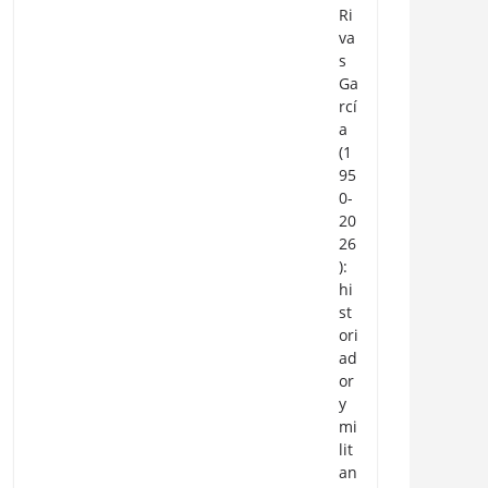
Ri
va
s
Ga
rcí
a
(1
95
0-
20
26
):
hi
st
ori
ad
or
y
mi
lit
an