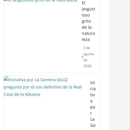
El
angust
ioso
grito
de la
natura
leza
3 de
agosto
de
2026
Ini
cia
tiv
a
po
r
La
Go