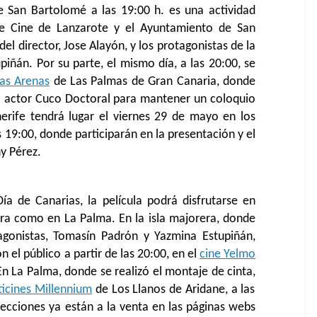
de San
Bartolomé
a las 19:00 h.
es una
actividad
 de Cine de Lanzarote y el Ayuntamiento de San
del director
, Jose Alayón, y los protagonistas de la
iñán. Por su parte, el mismo día, a las 20:00, se
as Arenas
de Las Palmas de Gran
Canaria
,
donde
el actor Cuco Doctoral
para mantener un coloquio
nerife tendrá lugar
el
viernes 29 de mayo en los
as 19:00,
donde
p
articiparán en la presentación y el
y Pérez.
ía de Canarias, la película podrá disfrutarse en
ura como en La Palma. En la isla majorera, donde
gonistas, Tomasín Padrón y Yazmina Estupiñán,
on el público
a partir de
las 20:00, en el
cine Yelmo
En La Palma, donde se realizó el montaje de cinta,
ticines Millennium
de Los Llanos de Aridane
, a las
yecciones ya están a la venta en las páginas webs