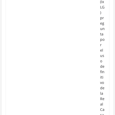
(Ix
LG
)
pr
eg
un
ta
po
r
el
us
o
de
fin
iti
vo
de
la
Re
al
Ca
sa