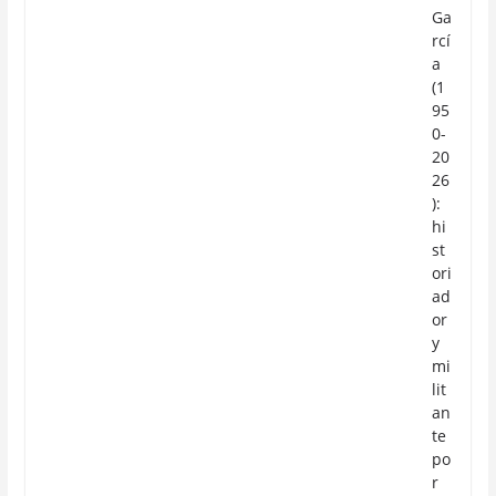
Ga
rcí
a
(1
95
0-
20
26
):
hi
st
ori
ad
or
y
mi
lit
an
te
po
r