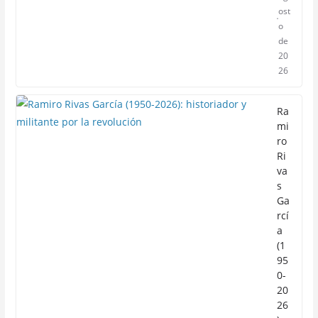
ost
o
de
20
26
Ra
mi
ro
Ri
va
s
Ga
rcí
a
(1
95
0-
20
26