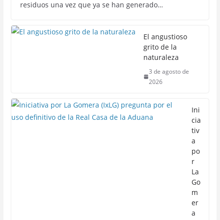
residuos una vez que ya se han generado…
El angustioso
grito de la
naturaleza
3 de agosto de
2026
Ini
cia
tiv
a
po
r
La
Go
m
er
a