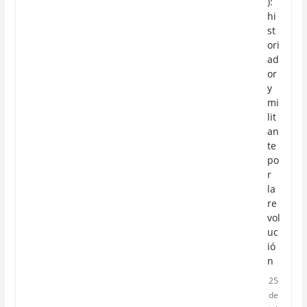
):
hi
st
ori
ad
or
y
mi
lit
an
te
po
r
la
re
vol
uc
ió
n
25
de