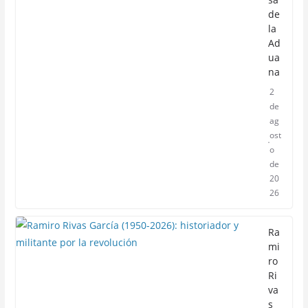
de
la
Ad
ua
na
2
de
ag
ost
o
de
20
26
Ra
mi
ro
Ri
va
s