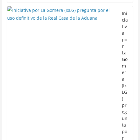
Ini
cia
tiv
a
po
r
La
Go
m
er
a
(Ix
LG
)
pr
eg
un
ta
po
r