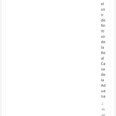
el
us
o
de
fin
iti
vo
de
la
Re
al
Ca
sa
de
la
Ad
ua
na
2
de
ag