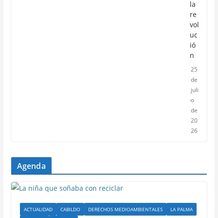
la
re
vol
uc
ió
n
25
de
juli
o
de
20
26
Agenda
ACTUALIDAD
CABILDO
DERECHOS MEDIOAMBIENTALES
LA PALMA