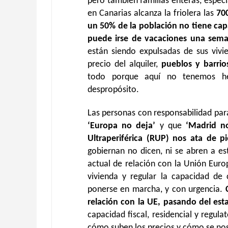
pero también familias enteras, espe
en Canarias alcanza la friolera las
70
un 50% de la población no tiene cap
puede irse de vacaciones una sema
están siendo expulsadas de sus vivi
precio del alquiler,
pueblos y barrio
todo porque aquí no tenemos herr
despropósito.
Las personas con responsabilidad para 
‘Europa no deja’
y que
‘Madrid n
Ultraperiférica (RUP) nos ata de 
gobiernan no dicen, ni se abren a es
actual de relación con la Unión Euro
vivienda y regular la capacidad de 
ponerse en marcha, y con urgencia.
relación con la UE, pasando del est
capacidad fiscal, residencial y regul
cómo suben los precios y cómo se nos