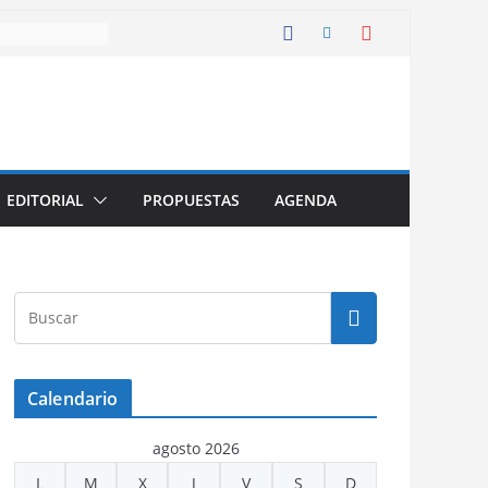
EDITORIAL
PROPUESTAS
AGENDA
Calendario
agosto 2026
L
M
X
J
V
S
D