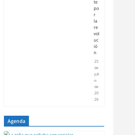
te
po
r
la
re
vol
uc
ió
n
25
de
juli
o
de
20
26
Agenda