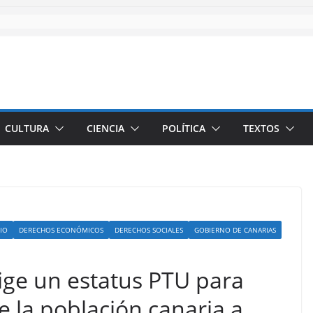
CULTURA
CIENCIA
POLÍTICA
TEXTOS
IO
DERECHOS ECONÓMICOS
DERECHOS SOCIALES
GOBIERNO DE CANARIAS
ige un estatus PTU para
e la población canaria a