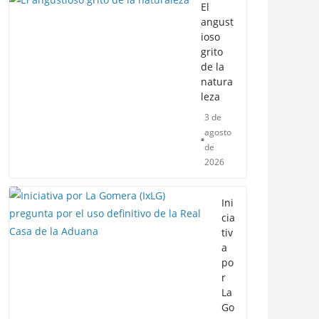
El
angust
ioso
grito
de la
natura
leza
3 de
agosto
de
2026
Ini
cia
tiv
a
po
r
La
Go