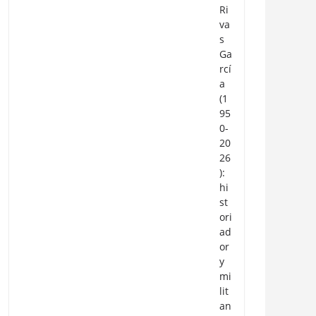
Ri
va
s
Ga
rcí
a
(1
95
0-
20
26
):
hi
st
ori
ad
or
y
mi
lit
an