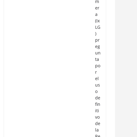
m
er
a
(Ix
LG
)
pr
eg
un
ta
po
r
el
us
o
de
fin
iti
vo
de
la
Re