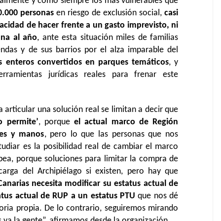
cialmente y como siempre los más vulnerables que
0.000 personas
en riesgo de exclusión social,
casi
acidad de hacer frente a un gasto imprevisto, ni
na al año
, ante esta situación miles de familias
endas y de sus barrios por el alza imparable del
s enteros convertidos en parques temáticos
, y
amientas jurídicas reales para frenar este
articular una solución real se limitan a decir que
o permite’
, porque
el actual marco de Región
pies y manos
, pero lo que las personas que nos
tudiar es la posibilidad real de cambiar el marco
pea, porque soluciones para limitar la compra de
carga del Archipiélago si existen, pero hay que
Canarias necesita modificar su estatus actual de
atus actual de RUP a un estatus PTU
que nos dé
atoria propia. De lo contrario, seguiremos mirando
 va la gente”, afirmamos desde la organización.