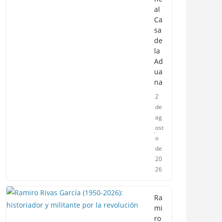
al
Ca
sa
de
la
Ad
ua
na
2
de
ag
ost
o
de
20
26
Ra
mi
ro