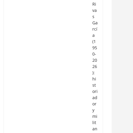
Ri
va
s
Ga
rcí
a
(1
95
0-
20
26
):
hi
st
ori
ad
or
y
mi
lit
an