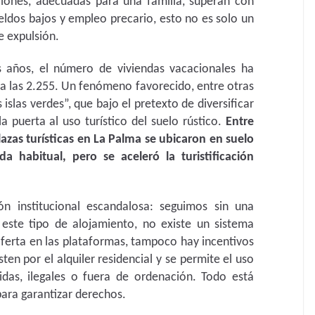
aciones, adecuadas para una familia, superan con
ueldos bajos y empleo precario, esto no es solo un
 expulsión.
s años, el número de viviendas vacacionales ha
a las 2.255. Un fenómeno favorecido, entre otras
islas verdes”, que bajo el pretexto de diversificar
la puerta al uso turístico del suelo rústico.
Entre
lazas turísticas en La Palma se ubicaron en suelo
a habitual, pero se aceleró la turistificación
n institucional escandalosa: seguimos sin una
 este tipo de alojamiento, no existe un sistema
oferta en las plataformas, tampoco hay incentivos
ten por el alquiler residencial y se permite el uso
gidas, ilegales o fuera de ordenación. Todo está
para garantizar derechos.