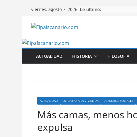
Saltar
Lo último:
viernes, agosto 7, 2026
al
contenido
ACTUALIDAD
HISTORIA
FILOSOFÍA
ACTUALIDAD
DERECHO A LA VIVIENDA
DERECHOS SOCIALES
Más camas, menos ho
expulsa