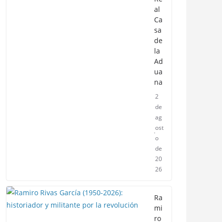
al
Ca
sa
de
la
Ad
ua
na
2
de
ag
ost
o
de
20
26
Ra
mi
ro