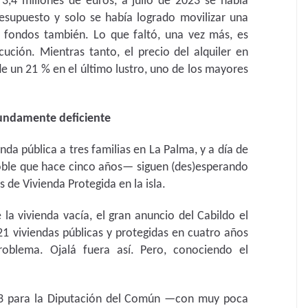
,4 millones de euros, a julio de 2023 se había
supuesto y solo se había logrado movilizar una
os fondos también. Lo que faltó, una vez más, es
cución. Mientras tanto, el precio del alquiler en
e un 21 % en el último lustro, uno de los mayores
fundamente deficiente
nda pública a tres familias en La Palma, y a día de
oble que hace cinco años— siguen (des)esperando
 de Vivienda Protegida en la isla.
la vivienda vacía, el gran anuncio del Cabildo el
1 viviendas públicas y protegidas en cuatro años
roblema. Ojalá fuera así. Pero, conociendo el
23 para la Diputación del Común —con muy poca