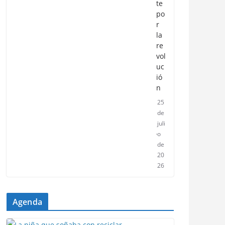
te
po
r
la
re
vol
uc
ió
n
25
de
juli
o
de
20
26
Agenda