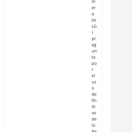
m
er
a
(Ix
LG
)
pr
eg
un
ta
po
r
el
us
o
de
fin
iti
vo
de
la
Re