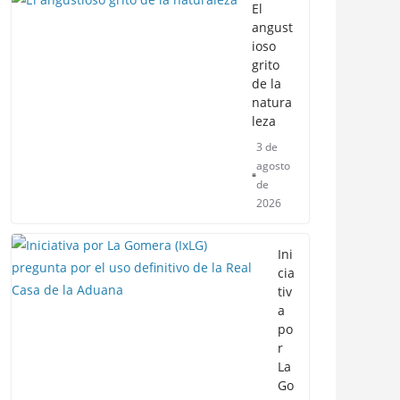
El
angust
ioso
grito
de la
natura
leza
3 de
agosto
de
2026
Ini
cia
tiv
a
po
r
La
Go