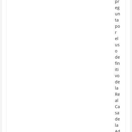
pr
eg
un
ta
po
r
el
us
o
de
fin
iti
vo
de
la
Re
al
Ca
sa
de
la
Ad