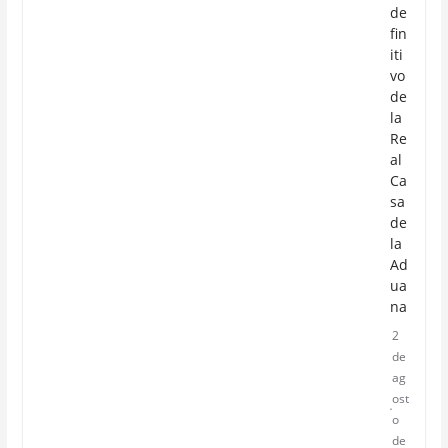
de
fin
iti
vo
de
la
Re
al
Ca
sa
de
la
Ad
ua
na
2
de
ag
ost
o
de