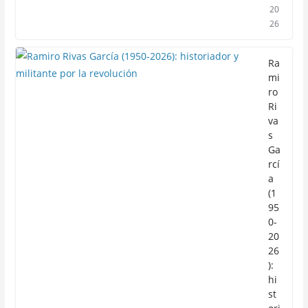
20
26
Ra
mi
ro
Ri
va
s
Ga
rcí
a
(1
95
0-
20
26
):
hi
st