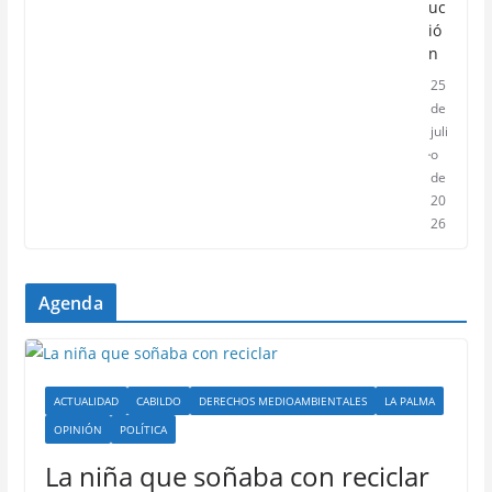
uc
ió
n
25
de
juli
o
de
20
26
Agenda
ACTUALIDAD
CABILDO
DERECHOS MEDIOAMBIENTALES
LA PALMA
OPINIÓN
POLÍTICA
La niña que soñaba con reciclar