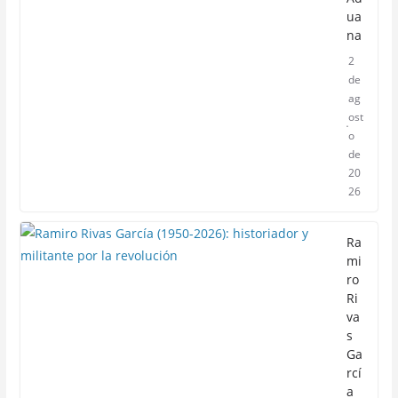
ua
na
2
de
ag
ost
o
de
20
26
Ra
mi
ro
Ri
va
s
Ga
rcí
a