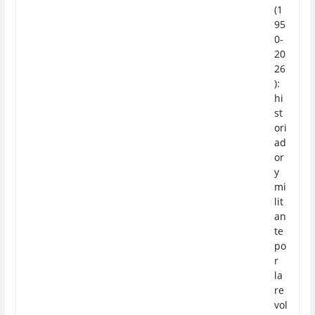
(1
95
0-
20
26
):
hi
st
ori
ad
or
y
mi
lit
an
te
po
r
la
re
vol