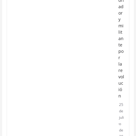
ori
ad
or
y
mi
lit
an
te
po
r
la
re
vol
uc
ió
n
25
de
juli
o
de