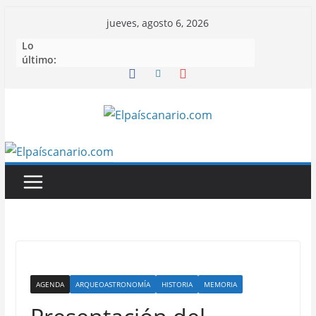
Saltar
jueves, agosto 6, 2026
al
Lo
contenido
último:
AGENDA
ARQUEOASTRONOMÍA
HISTORIA
MEMORIA