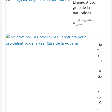
El angustioso
grito de la
naturaleza
3 de agosto de
2026
Ini
cia
tiv
a
po
r
La
Go
m
er
a
(Ix
LG
)