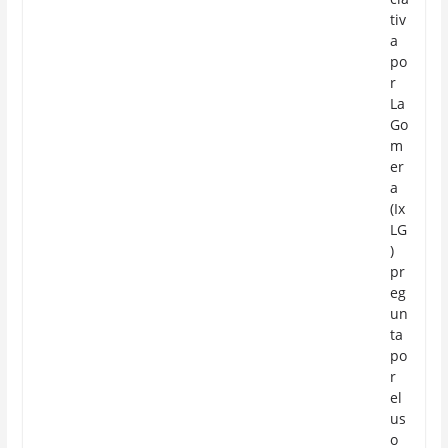
tiv
a
po
r
La
Go
m
er
a
(Ix
LG
)
pr
eg
un
ta
po
r
el
us
o