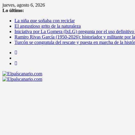
Saltar
jueves, agosto 6, 2026
al
Lo último:
contenido
La niña que soñaba con reciclar
El angustioso grito de la naturaleza
Iniciativa por La Gomera (IxLG) pregunta por el uso definitivo
Ramiro Rivas García (1950-2026): historiador y militante por l
Turcón se congratula del rescate y puesta en marcha de la histó