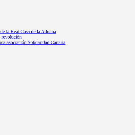
 de la Real Casa de la Aduana
a revolución
rica asociación Solidaridad Canaria