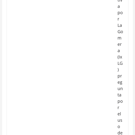
a
po
r
La
Go
m
er
a
(Ix
LG
)
pr
eg
un
ta
po
r
el
us
o
de