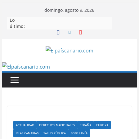
Saltar
domingo, agosto 9, 2026
al
Lo
contenido
último:
ACTUALIDAD
DERECHOS NACIONALES
ESPAÑA
EUROPA
ISLAS CANARIAS
SALUD PÚBLICA
SOBERANÍA