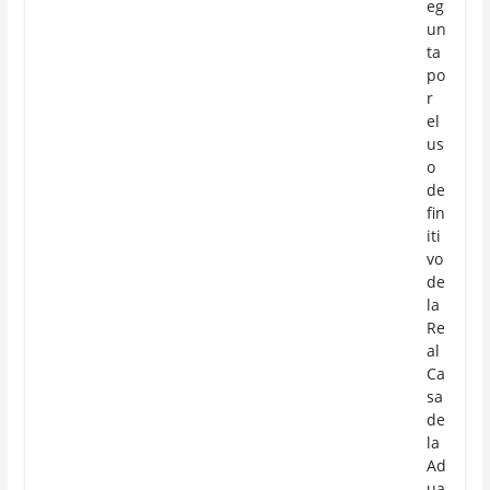
eg
un
ta
po
r
el
us
o
de
fin
iti
vo
de
la
Re
al
Ca
sa
de
la
Ad
ua