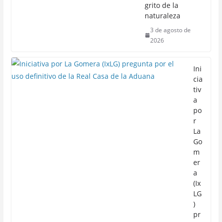
grito de la
naturaleza
3 de agosto de
2026
Ini
cia
tiv
a
po
r
La
Go
m
er
a
(Ix
LG
)
pr