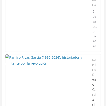
na
2
de
ag
ost
o
de
20
26
Ra
mi
ro
Ri
va
s
Ga
rcí
a
(1