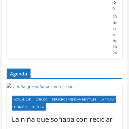
ió
n
25
de
juli
o
de
20
26
Agenda
ACTUALIDAD
CABILDO
DERECHOS MEDIOAMBIENTALES
LA PALMA
OPINIÓN
POLÍTICA
La niña que soñaba con reciclar