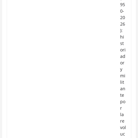
95
0-
20
26
):
hi
st
ori
ad
or
y
mi
lit
an
te
po
r
la
re
vol
uc