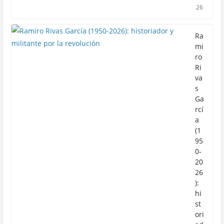
26
Ra
mi
ro
Ri
va
s
Ga
rcí
a
(1
95
0-
20
26
):
hi
st
ori