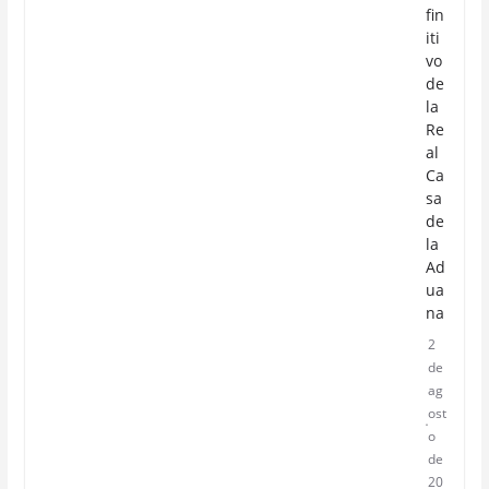
fin
iti
vo
de
la
Re
al
Ca
sa
de
la
Ad
ua
na
2
de
ag
ost
o
de
20