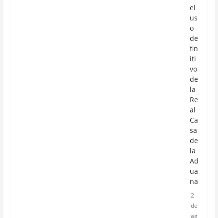
el
us
o
de
fin
iti
vo
de
la
Re
al
Ca
sa
de
la
Ad
ua
na
2
de
ag