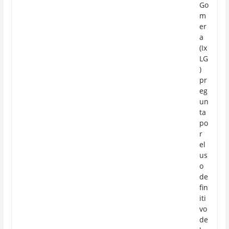
Go
m
er
a
(Ix
LG
)
pr
eg
un
ta
po
r
el
us
o
de
fin
iti
vo
de