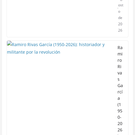
ost
o
de
20
26
Ra
mi
ro
Ri
va
s
Ga
rcí
a
(1
95
0-
20
26