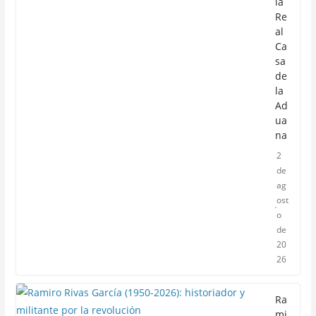
la
Re
al
Ca
sa
de
la
Ad
ua
na
2
de
ag
ost
o
de
20
26
Ra
mi