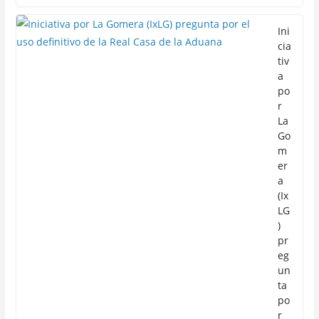
Ini
cia
tiv
a
po
r
La
Go
m
er
a
(Ix
LG
)
pr
eg
un
ta
po
r