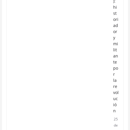
):
hi
st
ori
ad
or
y
mi
lit
an
te
po
r
la
re
vol
uc
ió
n
25
de