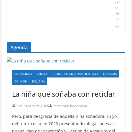
juli
o
de
20
26
Agenda
ACTUALIDAD
CABILDO
DERECHOS MEDIOAMBIENTALES
LA PALMA
OPINIÓN
POLÍTICA
La niña que soñaba con reciclar
3 de agosto de 2026
Redacción Redacción
Pero, para desgracia de aquella niña soñadora, su yo
del futuro está en 2026 presentando alegaciones al
nuevo Plan de Prevención y Gestión de Residuos del