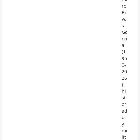
ro
Ri
va
s
Ga
rcí
a
(1
95
0-
20
26
):
hi
st
ori
ad
or
y
mi
lit