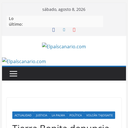
Saltar
sábado, agosto 8, 2026
al
Lo
contenido
último:
ACTUALIDAD
JUSTICIA
LA PALMA
POLÍTICA
VOLCÁN TAJOGAITE