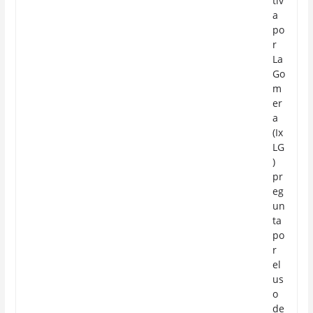
tiv
a
po
r
La
Go
m
er
a
(Ix
LG
)
pr
eg
un
ta
po
r
el
us
o
de