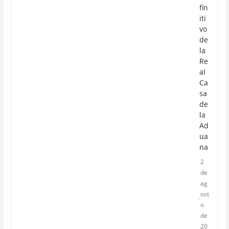
fin
iti
vo
de
la
Re
al
Ca
sa
de
la
Ad
ua
na
2
de
ag
ost
o
de
20