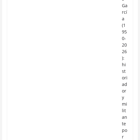
Ga
rcí
a
(1
95
0-
20
26
):
hi
st
ori
ad
or
y
mi
lit
an
te
po
r