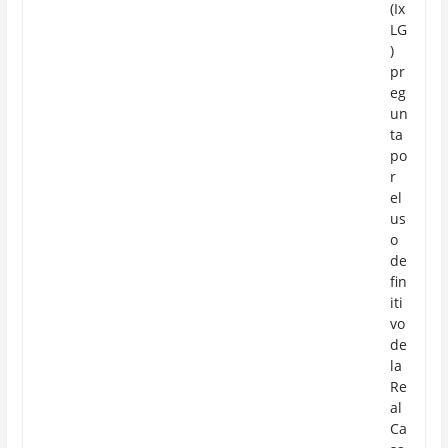
(Ix
LG
)
pr
eg
un
ta
po
r
el
us
o
de
fin
iti
vo
de
la
Re
al
Ca