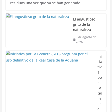
residuos una vez que ya se han generado…
El angustioso
grito de la
naturaleza
3 de agosto de
2026
Ini
cia
tiv
a
po
r
La
Go
m
er
a