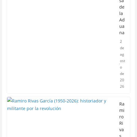
sa
de
la
Ad
ua
na
2
de
ag
ost
o
de
20
26
Ra
mi
ro
Ri
va
s