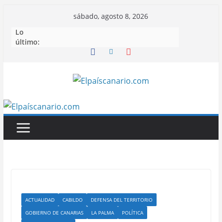
Saltar
sábado, agosto 8, 2026
al
Lo
contenido
último:
ACTUALIDAD
CABILDO
DEFENSA DEL TERRITORIO
GOBIERNO DE CANARIAS
LA PALMA
POLÍTICA