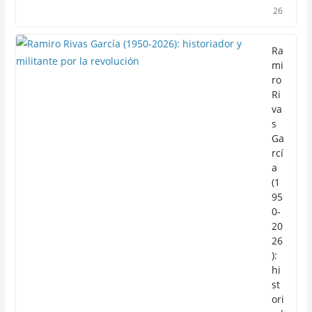
26
Ra
mi
ro
Ri
va
s
Ga
rcí
a
(1
95
0-
20
26
):
hi
st
ori