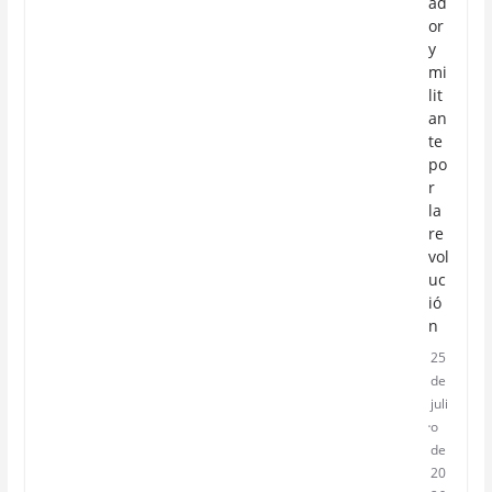
ad
or
y
mi
lit
an
te
po
r
la
re
vol
uc
ió
n
25
de
juli
o
de
20