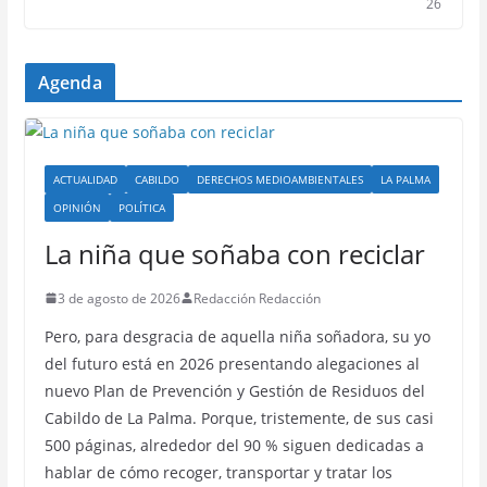
26
Agenda
ACTUALIDAD
CABILDO
DERECHOS MEDIOAMBIENTALES
LA PALMA
OPINIÓN
POLÍTICA
La niña que soñaba con reciclar
3 de agosto de 2026
Redacción Redacción
Pero, para desgracia de aquella niña soñadora, su yo
del futuro está en 2026 presentando alegaciones al
nuevo Plan de Prevención y Gestión de Residuos del
Cabildo de La Palma. Porque, tristemente, de sus casi
500 páginas, alrededor del 90 % siguen dedicadas a
hablar de cómo recoger, transportar y tratar los