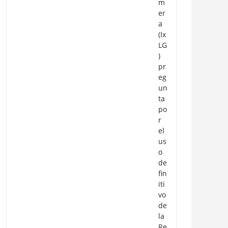
m
er
a
(Ix
LG
)
pr
eg
un
ta
po
r
el
us
o
de
fin
iti
vo
de
la
Re