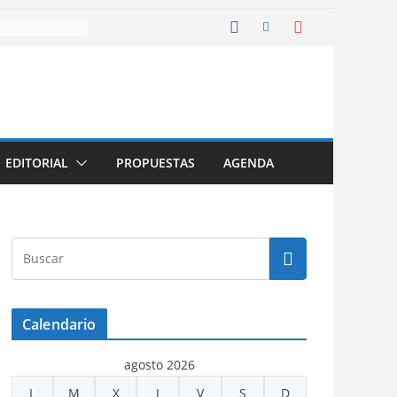
EDITORIAL
PROPUESTAS
AGENDA
Calendario
agosto 2026
L
M
X
J
V
S
D