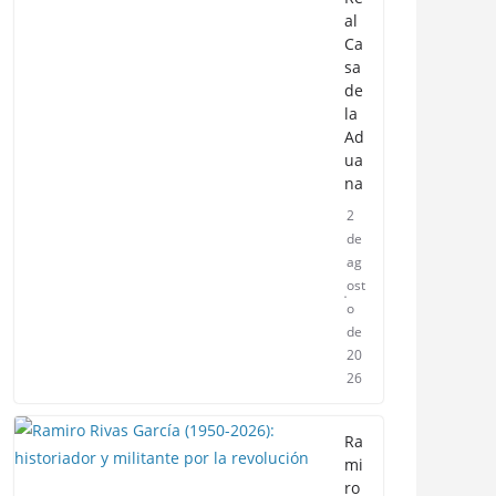
al
Ca
sa
de
la
Ad
ua
na
2
de
ag
ost
o
de
20
26
Ra
mi
ro