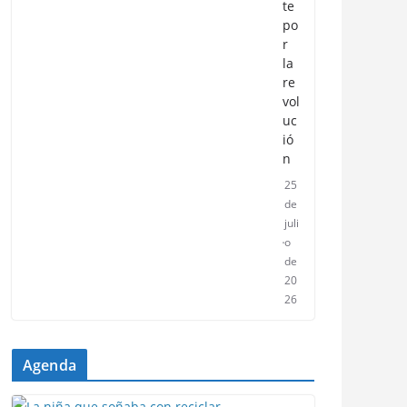
te
po
r
la
re
vol
uc
ió
n
25
de
juli
o
de
20
26
Agenda