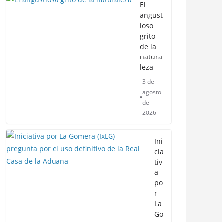
El
angust
ioso
grito
de la
natura
leza
3 de
agosto
de
2026
Ini
cia
tiv
a
po
r
La
Go