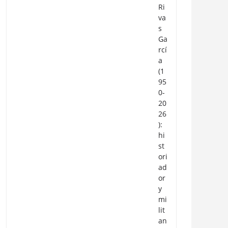
Ri
va
s
Ga
rcí
a
(1
95
0-
20
26
):
hi
st
ori
ad
or
y
mi
lit
an