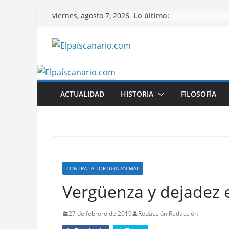
Saltar
Lo último:
viernes, agosto 7, 2026
al
contenido
ACTUALIDAD
HISTORIA
FILOSOFÍA
CONTRA LA TORTURA ANIMAL
Vergüenza y dejadez e
27 de febrero de 2019
Redacción Redacción