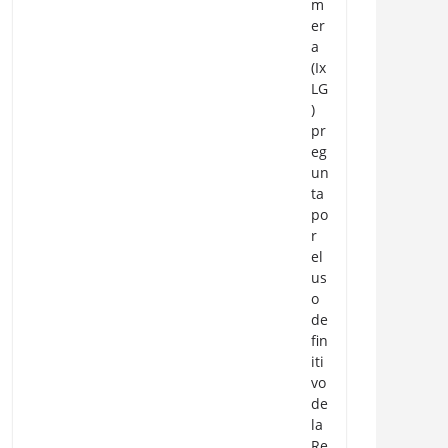
m
er
a
(Ix
LG
)
pr
eg
un
ta
po
r
el
us
o
de
fin
iti
vo
de
la
Re