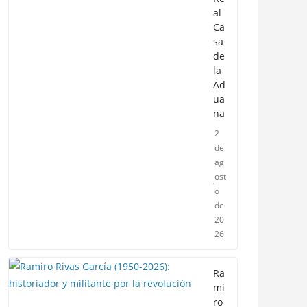
al
Ca
sa
de
la
Ad
ua
na
2
de
ag
ost
o
de
20
26
Ra
mi
ro