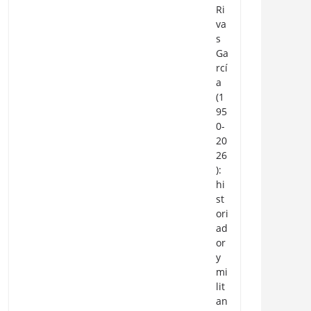
Ri
va
s
Ga
rcí
a
(1
95
0-
20
26
):
hi
st
ori
ad
or
y
mi
lit
an