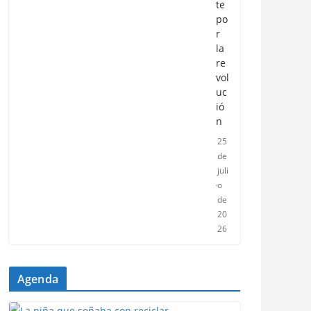
te
po
r
la
re
vol
uc
ió
n
25
de
juli
o
de
20
26
Agenda