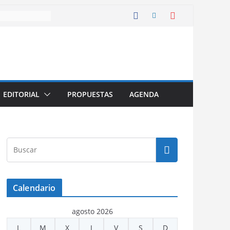
EDITORIAL
PROPUESTAS
AGENDA
Calendario
agosto 2026
L
M
X
J
V
S
D