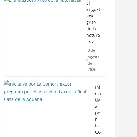
El
angust
ioso
grito
de la
natura
leza
3 de
agosto
de
2026
Ini
cia
tiv
a
po
r
La
Go