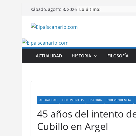
Saltar
Lo último:
sábado, agosto 8, 2026
al
contenido
ACTUALIDAD
HISTORIA
FILOSOFÍA
ACTUALIDAD
DOCUMENTOS
HISTORIA
INDEPENDENCIA
45 años del intento d
Cubillo en Argel