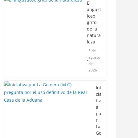
El
angust
ioso
grito
de la
natura
leza
3 de
agosto
de
2026
Ini
cia
tiv
a
po
r
La
Go