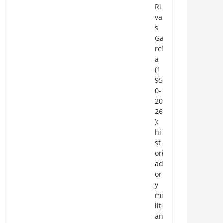
Ri
va
s
Ga
rcí
a
(1
95
0-
20
26
):
hi
st
ori
ad
or
y
mi
lit
an