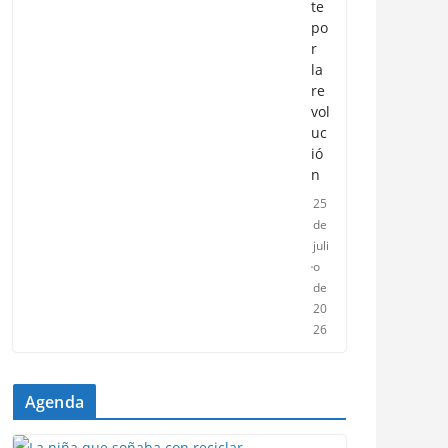
te
po
r
la
re
vol
uc
ió
n
25
de
juli
o
de
20
26
Agenda