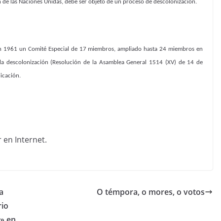
 de las Naciones Unidas, debe ser objeto de un proceso de descolonización.
en 1961 un Comité Especial de 17 miembros, ampliado hasta 24 miembros en
 la descolonización (Resolución de la Asamblea General 1514 (XV) de 14 de
icación.
a
O témpora, o mores, o votos
rio
» en