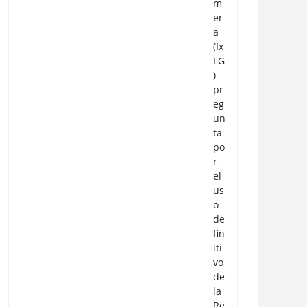
m
er
a
(Ix
LG
)
pr
eg
un
ta
po
r
el
us
o
de
fin
iti
vo
de
la
Re