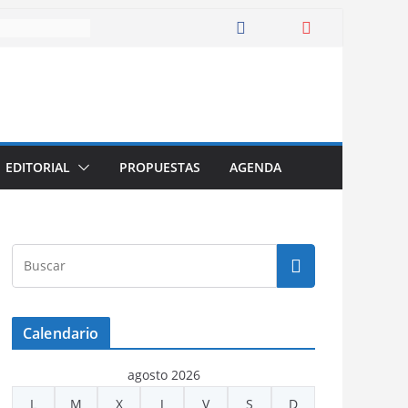
EDITORIAL
PROPUESTAS
AGENDA
Calendario
agosto 2026
L
M
X
J
V
S
D