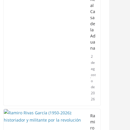
al
Ca
sa
de
la
Ad
ua
na
2
de
ag
ost
o
de
20
26
Ra
mi
ro