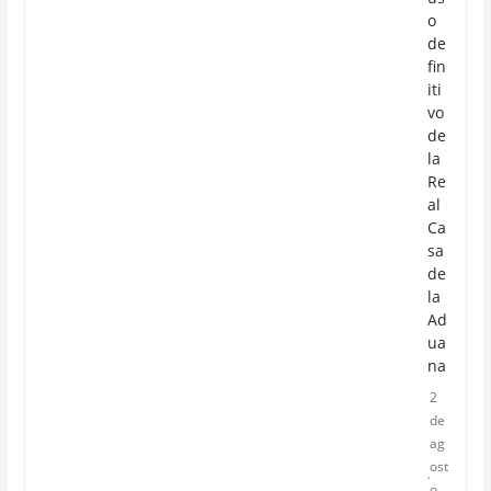
o
de
fin
iti
vo
de
la
Re
al
Ca
sa
de
la
Ad
ua
na
2
de
ag
ost
o