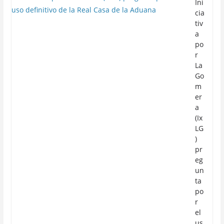
Ini
cia
tiv
a
po
r
La
Go
m
er
a
(Ix
LG
)
pr
eg
un
ta
po
r
el
us