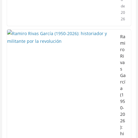
de
20
26
Ra
mi
ro
Ri
va
s
Ga
rcí
a
(1
95
0-
20
26
):
hi