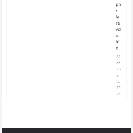
po
r
la
re
vol
uc
ió
n
25
de
juli
o
de
20
26