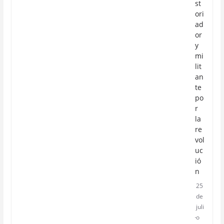
st
ori
ad
or
y
mi
lit
an
te
po
r
la
re
vol
uc
ió
n
25
de
juli
o