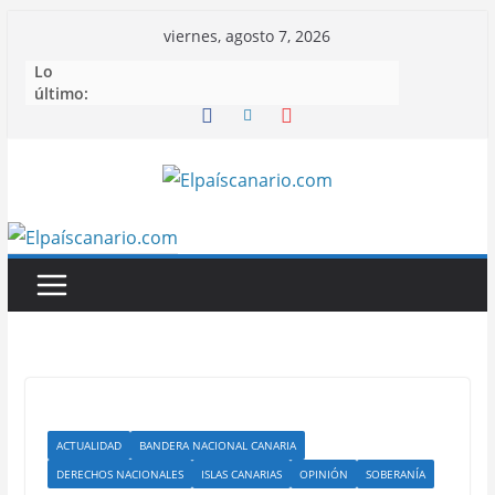
Saltar
viernes, agosto 7, 2026
al
Lo
contenido
último:
ACTUALIDAD
BANDERA NACIONAL CANARIA
DERECHOS NACIONALES
ISLAS CANARIAS
OPINIÓN
SOBERANÍA