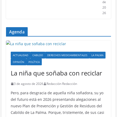
de
20
26
Agenda
ACTUALIDAD
CABILDO
DERECHOS MEDIOAMBIENTALES
LA PALMA
OPINIÓN
POLÍTICA
La niña que soñaba con reciclar
3 de agosto de 2026
Redacción Redacción
Pero, para desgracia de aquella niña soñadora, su yo
del futuro está en 2026 presentando alegaciones al
nuevo Plan de Prevención y Gestión de Residuos del
Cabildo de La Palma. Porque, tristemente, de sus casi