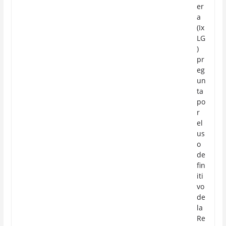
er
a
(Ix
LG
)
pr
eg
un
ta
po
r
el
us
o
de
fin
iti
vo
de
la
Re