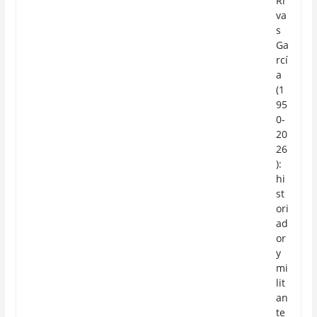
Ri
va
s
Ga
rcí
a
(1
95
0-
20
26
):
hi
st
ori
ad
or
y
mi
lit
an
te