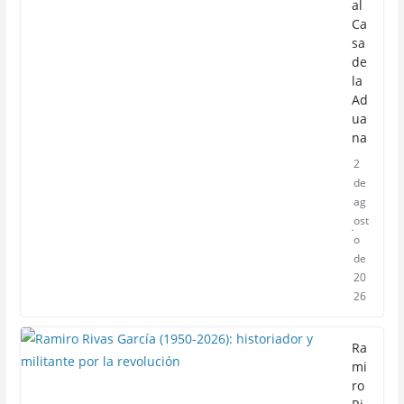
al
Ca
sa
de
la
Ad
ua
na
2
de
ag
ost
o
de
20
26
Ra
mi
ro