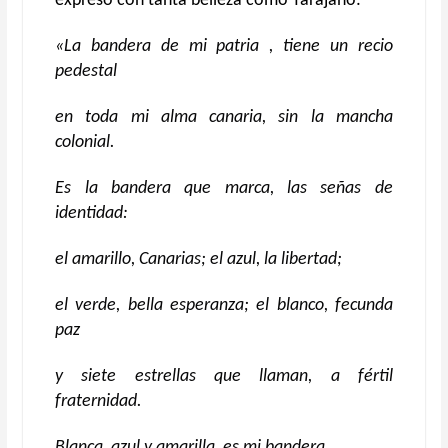
expresó con tanta belleza como Tarajano:
«La bandera de mi patria , tiene un recio
pedestal
en toda mi alma canaria, sin la mancha
colonial.
Es la bandera que marca, las señ
as de
identidad:
el amarillo, Canarias; el azul, la libertad;
el verde, bella esperanza;
el blanco, fecunda
paz
y siete estrellas que llaman, a f
é
rtil
fraternidad.
Blanca, azul y amarilla, es mi bandera