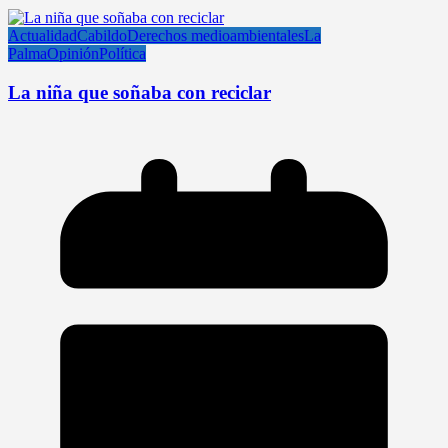
Actualidad
Cabildo
Derechos medioambientales
La
Palma
Opinión
Política
La niña que soñaba con reciclar