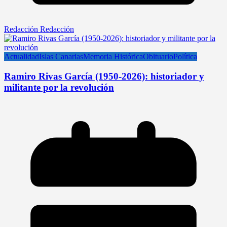
Redacción Redacción
Actualidad
Islas Canarias
Memoria Histórica
Obituario
Política
Ramiro Rivas García (1950-2026): historiador y
militante por la revolución