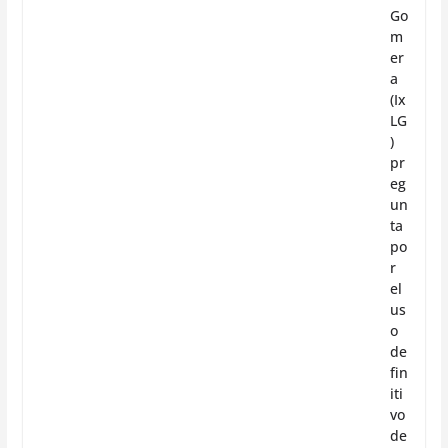
Go
m
er
a
(Ix
LG
)
pr
eg
un
ta
po
r
el
us
o
de
fin
iti
vo
de