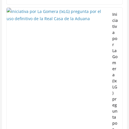
Ini
cia
tiv
a
po
r
La
Go
m
er
a
(Ix
LG
)
pr
eg
un
ta
po