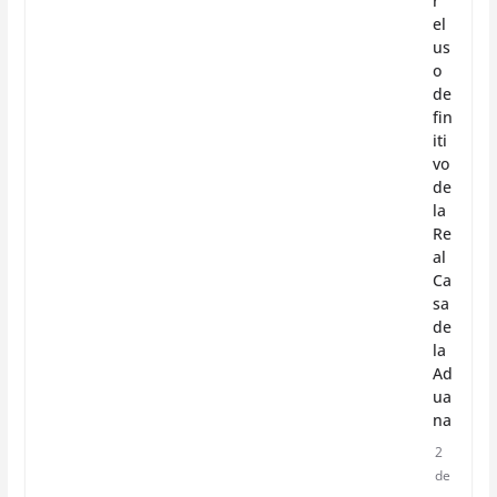
r
el
us
o
de
fin
iti
vo
de
la
Re
al
Ca
sa
de
la
Ad
ua
na
2
de