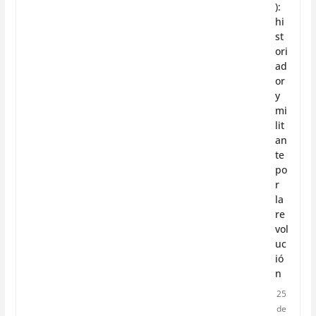
):
hi
st
ori
ad
or
y
mi
lit
an
te
po
r
la
re
vol
uc
ió
n
25
de