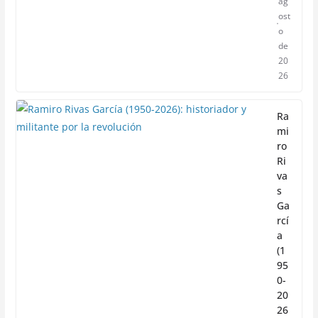
ag
ost
o
de
20
26
Ra
mi
ro
Ri
va
s
Ga
rcí
a
(1
95
0-
20
26