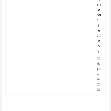
an
te
po
r
la
re
vol
uc
ió
n
25
de
juli
o
de
20
26