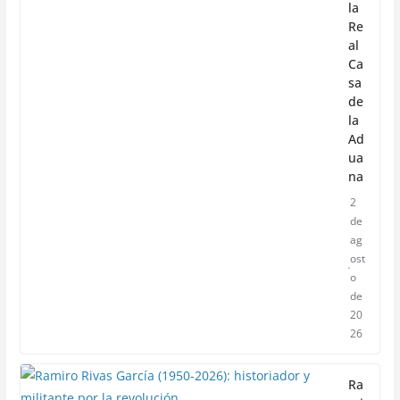
la
Re
al
Ca
sa
de
la
Ad
ua
na
2
de
ag
ost
o
de
20
26
Ra