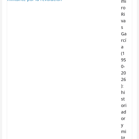
mi
ro
Ri
va
s
Ga
rcí
a
(1
95
0-
20
26
):
hi
st
ori
ad
or
y
mi
lit