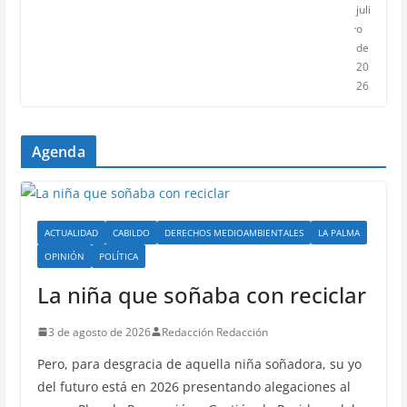
juli
o
de
20
26
Agenda
ACTUALIDAD
CABILDO
DERECHOS MEDIOAMBIENTALES
LA PALMA
OPINIÓN
POLÍTICA
La niña que soñaba con reciclar
3 de agosto de 2026
Redacción Redacción
Pero, para desgracia de aquella niña soñadora, su yo
del futuro está en 2026 presentando alegaciones al