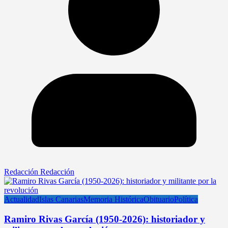
Redacción Redacción
Actualidad
Islas Canarias
Memoria Histórica
Obituario
Política
Ramiro Rivas García (1950-2026): historiador y