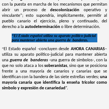
con la puesta en marcha de los mecanismos que permitan
abrir un proceso de
descolonización
operativo y
vinculante”; esto supondría, implícitamente, permitir al
pueblo canario el ejercicio, pleno y continuado, del
derecho a la
autodeterminación
o libre determinación.
“El Estado español utiliza su aparato político-judicial
para mantener abierta una
guerra de banderas.
“
El Estado español -concluyen desde
AHORA CANARIAS
–
utiliza su aparato político-judicial para mantener abierta
una
guerra de banderas
-una guerra de símbolos-, con la
que no solo ataca a los
soberanistas
, sino que se posiciona
frente a una mayoría de canarios y canarias que se
identifican con la bandera de las siete estrellas verdes;
una
mayoría canaria que identifica la enseña tricolor como
símbolo y expresión de canariedad
”.