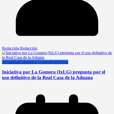
Redacción Redacción
Actualidad
Cabildo
La Gomera
Patrimonio
Iniciativa por La Gomera (IxLG) pregunta por el
uso definitivo de la Real Casa de la Aduana