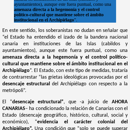
ayuntamientos), aunque este fuera puntual, como una
amenaza directa a la hegemonía y el control
político-cultural que mantiene sobre el ámbito
institucional en el Archipiélago
”.
En este sentido, los soberanistas no dudan en señalar que
“el Estado ha entendido el izado de la bandera nacional
canaria en instituciones de las Islas (cabildos y
ayuntamientos), aunque este fuera puntual, como una
amenaza directa a la hegemonía y el control político-
cultural que mantiene sobre el ámbito institucional en el
Archipiélago
”. El Estado, con este tipo de medidas, trataría
de contrarrestar “las grietas ideológicas provocadas por el
desencaje estructural
del Archipiélago con respecto a la
metrópoli”.
El “
desencaje estructural”
, que -a juicio de
AHORA
CANARIAS
– ha condicionado la relación de Canarias con el
Estado (desencaje geográfico, histórico, cultural, social y
económico), “
evidencia el carácter colonial del
Archipiélago”.
Una condición que “solo se puede superar