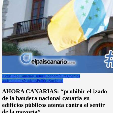
Actualidad
Canarias
Cultura
Economía
Fragmentos
anticoloniales
Noticias
Política
Sociedad
AHORA CANARIAS: “prohibir el izado
de la bandera nacional canaria en
edificios públicos atenta contra el sentir
de la mayoría”