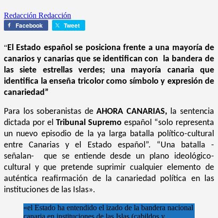
Redacción Redacción
Facebook
Tweet
“
El Estado español se posiciona frente a una mayoría de
canarios y canarias que se identifican con la bandera de
las siete estrellas verdes; una mayoría canaria que
identifica la enseña tricolor como símbolo y expresión de
canariedad”
Para los soberanistas de
AHORA CANARIAS,
la sentencia
dictada por el
Tribunal Supremo
español “solo representa
un nuevo episodio de la ya larga batalla político-cultural
entre Canarias y el Estado español”. “Una batalla -
señalan- que se entiende desde un plano ideológico-
cultural y que pretende suprimir cualquier elemento de
auténtica reafirmación de la canariedad política en las
instituciones de las Islas».
«el Estado ha entendido el izado de la bandera nacional
canaria en instituciones de las Islas (cabildos y