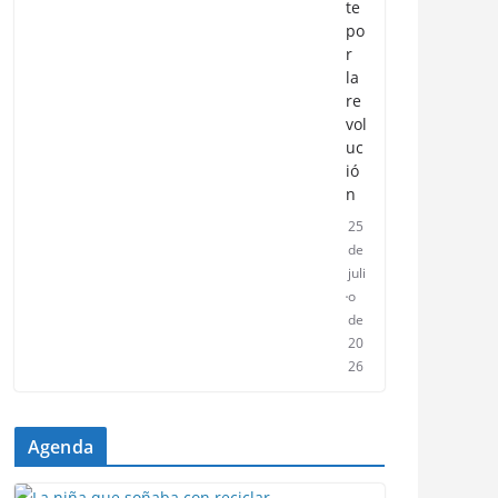
te
po
r
la
re
vol
uc
ió
n
25
de
juli
o
de
20
26
Agenda