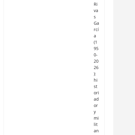
Ri
va
s
Ga
rcí
a
(1
95
0-
20
26
):
hi
st
ori
ad
or
y
mi
lit
an