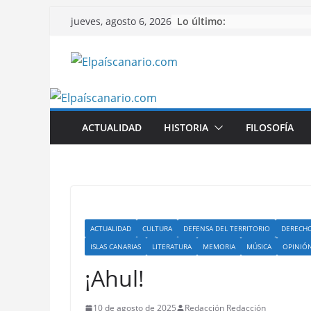
Saltar
Lo último:
jueves, agosto 6, 2026
al
contenido
ACTUALIDAD
HISTORIA
FILOSOFÍA
ACTUALIDAD
CULTURA
DEFENSA DEL TERRITORIO
DERECHO
ISLAS CANARIAS
LITERATURA
MEMORIA
MÚSICA
OPINIÓ
¡Ahul!
10 de agosto de 2025
Redacción Redacción