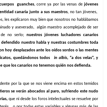
cuerpos guanches
, corre ya por las venas de
jóvenes
dentidad canaria junto a sus maestros
, no tan jóvenes,
cos, les explicaron muy bien que nosotros no hablábamos
iminado y aseverado, algún maestro acomplejado de ser
o de no serlo;
nuestros jóvenes luchadores canarios
n defendido nuestro habla y nuestras costumbres toda
son hoy desplazados ante los oídos sordos o las mentes
indicatos, quedándonos todos
in albis
, “a dos velas”, y
de que los canarios no tenemos quién nos defienda.
dente por la que se nos viene encima en estos temidos
ros se verán abocados al paro, sufriendo este nudo
rias,
que ni desde los foros intelectuales se resuelve por
interés… o por todas estas variables y algunas más de las