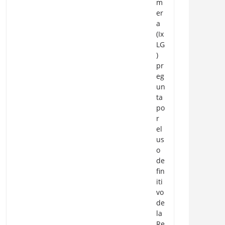
m
er
a
(Ix
LG
)
pr
eg
un
ta
po
r
el
us
o
de
fin
iti
vo
de
la
Re