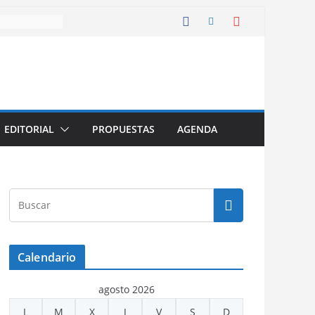
EDITORIAL
PROPUESTAS
AGENDA
Calendario
agosto 2026
L
M
X
J
V
S
D