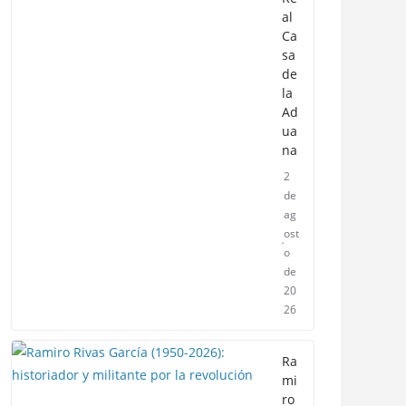
al
Ca
sa
de
la
Ad
ua
na
2
de
ag
ost
o
de
20
26
Ra
mi
ro