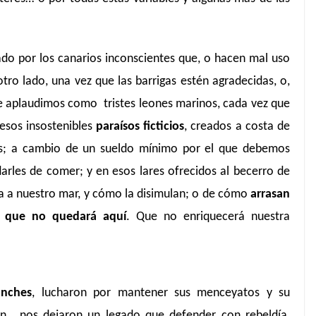
o por los canarios inconscientes que, o hacen mal uso
tro lado, una vez que las barrigas estén agradecidas, o,
ue aplaudimos como tristes leones marinos, cada vez que
esos insostenibles
paraísos ficticios
, creados a costa de
os; a cambio de un sueldo mínimo por el que debemos
arles de comer; y en esos lares ofrecidos al becerro de
ra a nuestro mar, y cómo la disimulan; o de cómo
arrasan
ro que no quedará aquí
. Que no enriquecerá nuestra
anches
, lucharon por mantener sus menceyatos y su
on, nos dejaron un legado que defender con rebeldía,