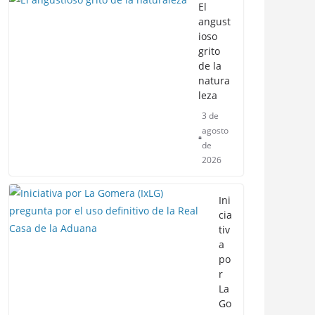
El
angust
ioso
grito
de la
natura
leza
3 de
agosto
de
2026
Ini
cia
tiv
a
po
r
La
Go