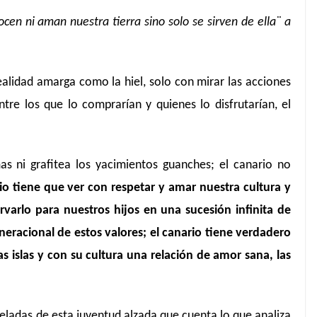
en ni aman nuestra tierra sino solo se sirven de ella¨ a
ealidad amarga como la hiel, solo con mirar las acciones
ntre los que lo comprarían y quienes lo disfrutarían, el
s ni grafitea los yacimientos guanches; el canario no
io tiene que ver con respetar y amar nuestra cultura y
rvarlo para nuestros hijos en una sucesión infinita de
neracional de estos valores; el canario tiene verdadero
s islas y con su cultura una relación de amor sana, las
eladas de esta juventud alzada que cuenta lo que analiza