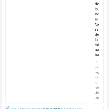
de
la
Re
al
Ca
sa
de
la
Ad
ua
na
2
de
ag
ost
o
de
20
26