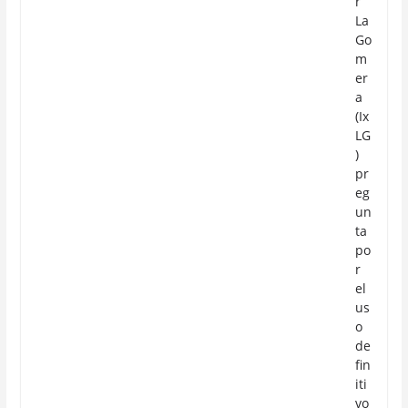
r
La
Go
m
er
a
(Ix
LG
)
pr
eg
un
ta
po
r
el
us
o
de
fin
iti
vo