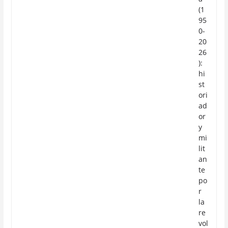
(1
95
0-
20
26
):
hi
st
ori
ad
or
y
mi
lit
an
te
po
r
la
re
vol