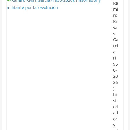
Ra
mi
ro
Ri
va
s
Ga
rcí
a
(1
95
0-
20
26
):
hi
st
ori
ad
or
y