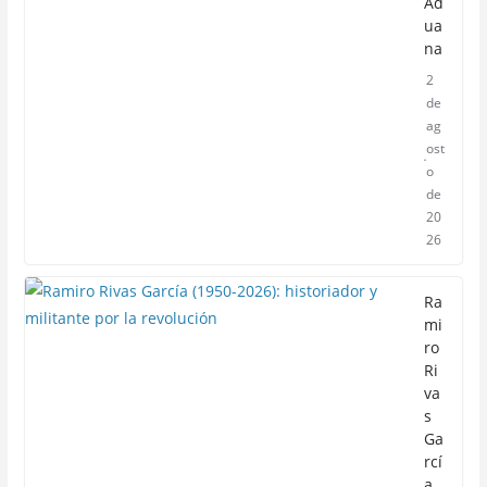
Ad
ua
na
2
de
ag
ost
o
de
20
26
Ra
mi
ro
Ri
va
s
Ga
rcí
a