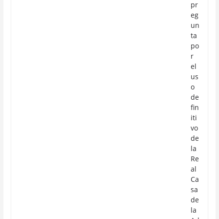
pr
eg
un
ta
po
r
el
us
o
de
fin
iti
vo
de
la
Re
al
Ca
sa
de
la