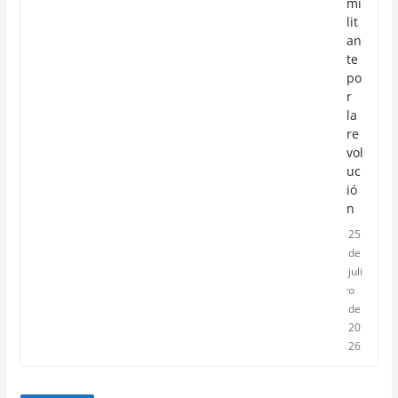
mi
lit
an
te
po
r
la
re
vol
uc
ió
n
25
de
juli
o
de
20
26