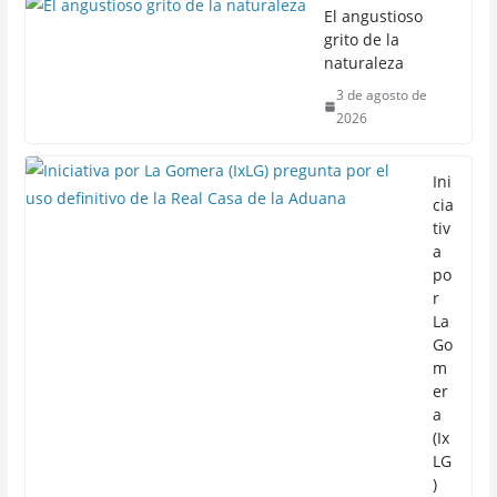
El angustioso
grito de la
naturaleza
3 de agosto de
2026
Ini
cia
tiv
a
po
r
La
Go
m
er
a
(Ix
LG
)