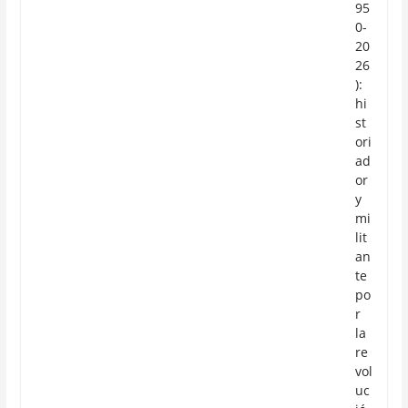
95
0-
20
26
):
hi
st
ori
ad
or
y
mi
lit
an
te
po
r
la
re
vol
uc