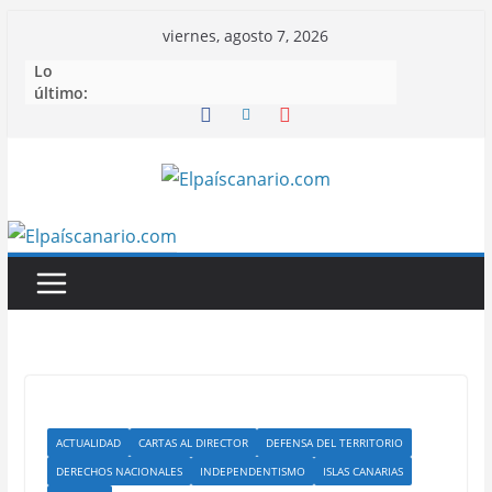
Saltar
viernes, agosto 7, 2026
al
Lo
contenido
último:
ACTUALIDAD
CARTAS AL DIRECTOR
DEFENSA DEL TERRITORIO
DERECHOS NACIONALES
INDEPENDENTISMO
ISLAS CANARIAS