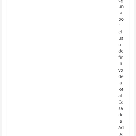
un
ta
po
r
el
us
o
de
fin
iti
vo
de
la
Re
al
Ca
sa
de
la
Ad
ua