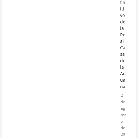
fin
iti
vo
de
la
Re
al
Ca
sa
de
la
Ad
ua
na
2
de
ag
ost
o
de
20