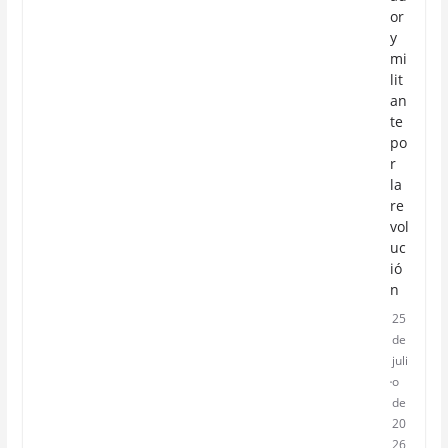
or
y
mi
lit
an
te
po
r
la
re
vol
uc
ió
n
25
de
juli
o
de
20
26