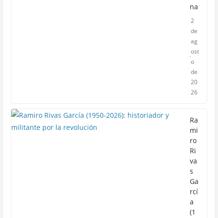
na
2
de
ag
ost
o
de
20
26
Ra
mi
ro
Ri
va
s
Ga
rcí
a
(1