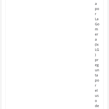
a
po
r
La
Go
m
er
a
(Ix
LG
)
pr
eg
un
ta
po
r
el
us
o
de