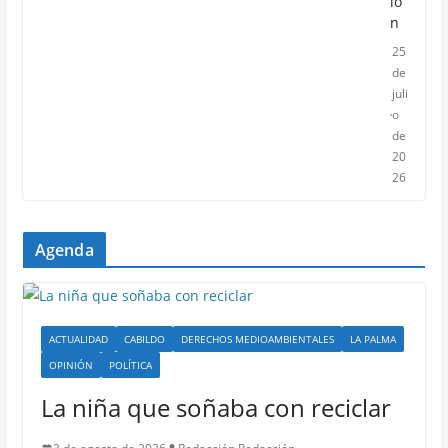
ió
n
25
de
juli
o
de
20
26
Agenda
ACTUALIDAD
CABILDO
DERECHOS MEDIOAMBIENTALES
LA PALMA
OPINIÓN
POLÍTICA
La niña que soñaba con reciclar