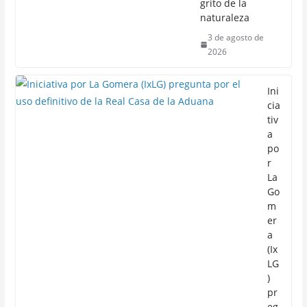
grito de la
naturaleza
3 de agosto de
2026
Ini
cia
tiv
a
po
r
La
Go
m
er
a
(Ix
LG
)
pr
eg