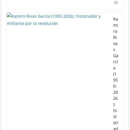
26
Ra
mi
ro
Ri
va
s
Ga
rcí
a
(1
95
0-
20
26
):
hi
st
ori
ad