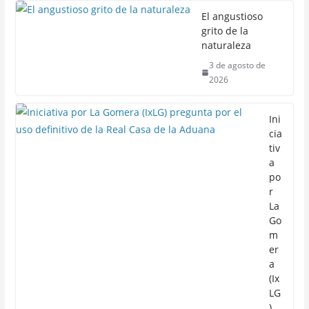
El angustioso
grito de la
naturaleza
3 de agosto de
2026
Ini
cia
tiv
a
po
r
La
Go
m
er
a
(Ix
LG
)