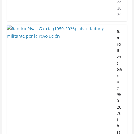
de
20
26
Ra
mi
ro
Ri
va
s
Ga
rcí
a
(1
95
0-
20
26
):
hi
st