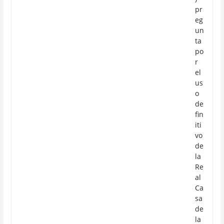
pr
eg
un
ta
po
r
el
us
o
de
fin
iti
vo
de
la
Re
al
Ca
sa
de
la