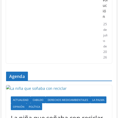
uc
ió
n
25
de
juli
o
de
20
26
Agenda
ACTUALIDAD
CABILDO
DERECHOS MEDIOAMBIENTALES
LA PALMA
OPINIÓN
POLÍTICA
La niña que soñaba con reciclar