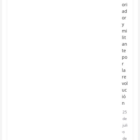
ori
ad
or
y
mi
lit
an
te
po
r
la
re
vol
uc
ió
n
25
de
juli
o
de