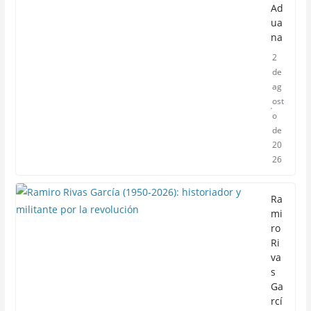
Ad
ua
na
2
de
ag
ost
o
de
20
26
Ra
mi
ro
Ri
va
s
Ga
rcí