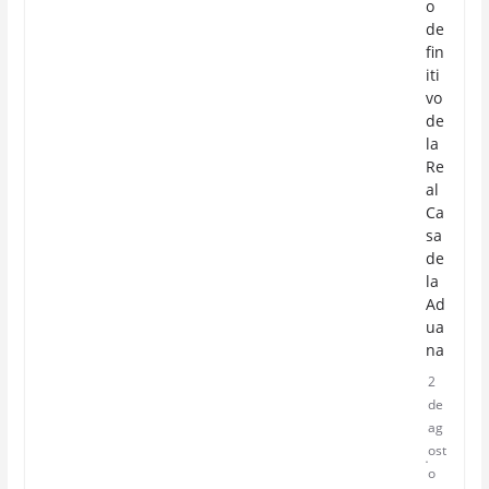
o
de
fin
iti
vo
de
la
Re
al
Ca
sa
de
la
Ad
ua
na
2
de
ag
ost
o