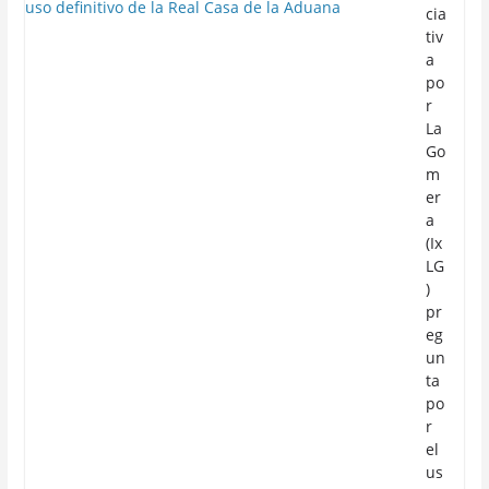
cia
tiv
a
po
r
La
Go
m
er
a
(Ix
LG
)
pr
eg
un
ta
po
r
el
us