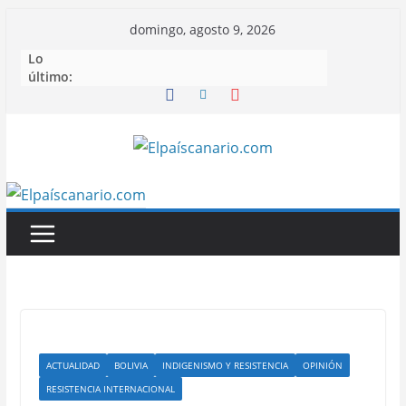
Saltar
domingo, agosto 9, 2026
al
Lo
contenido
último:
ACTUALIDAD
BOLIVIA
INDIGENISMO Y RESISTENCIA
OPINIÓN
RESISTENCIA INTERNACIONAL