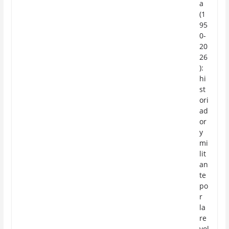
a
(1
95
0-
20
26
):
hi
st
ori
ad
or
y
mi
lit
an
te
po
r
la
re
vol