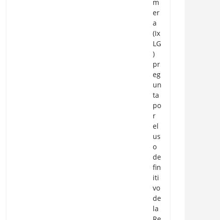
m
er
a
(Ix
LG
)
pr
eg
un
ta
po
r
el
us
o
de
fin
iti
vo
de
la
Re