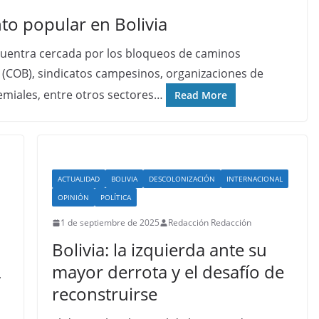
nto popular en Bolivia
ncuentra cercada por los bloqueos de caminos
 (COB), sindicatos campesinos, organizaciones de
remiales, entre otros sectores…
Read More
ACTUALIDAD
BOLIVIA
DESCOLONIZACIÓN
INTERNACIONAL
OPINIÓN
POLÍTICA
1 de septiembre de 2025
Redacción Redacción
Bolivia: la izquierda ante su
mayor derrota y el desafío de
y
reconstruirse