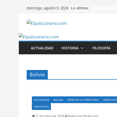
Saltar
Lo último:
domingo, agosto 9, 2026
al
contenido
ACTUALIDAD
HISTORIA
FILOSOFÍA
Bolivia
ACTUALIDAD
BOLIVIA
DERECHO AL TERRITORIO
DERECHOS
SINDICATOS
27 de mayo de 2026
Redacción Redacción