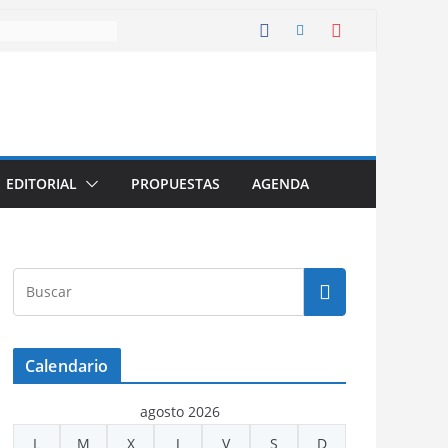
EDITORIAL
PROPUESTAS
AGENDA
Calendario
agosto 2026
L
M
X
J
V
S
D