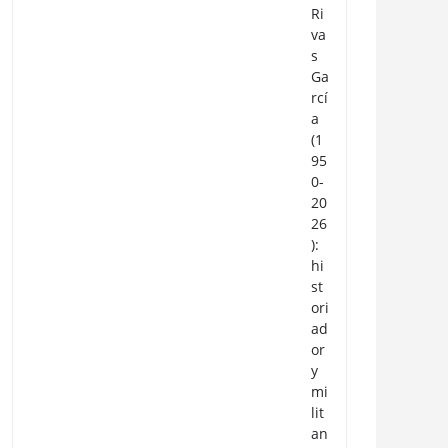
Ri
va
s
Ga
rcí
a
(1
95
0-
20
26
):
hi
st
ori
ad
or
y
mi
lit
an