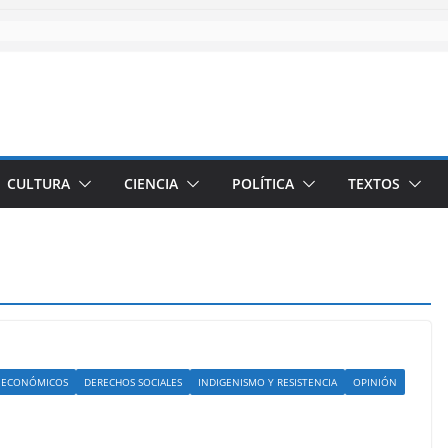
CULTURA
CIENCIA
POLÍTICA
TEXTOS
 ECONÓMICOS
DERECHOS SOCIALES
INDIGENISMO Y RESISTENCIA
OPINIÓN