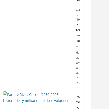
al
Ca
sa
de
la
Ad
ua
na
2
de
ag
ost
o
de
20
26
Ra
mi
ro