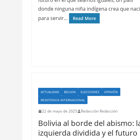
futuro en el que seamos iguales; un país
donde ninguna niña indígena crea que nac
para servir…
Read More
ACTUALIDAD
BOLIVIA
ELECCIONES
OPINIÓN
RESISTENCIA INTERNACIONAL
22 de mayo de 2025
Redacción Redacción
Bolivia al borde del abismo: l
izquierda dividida y el futuro