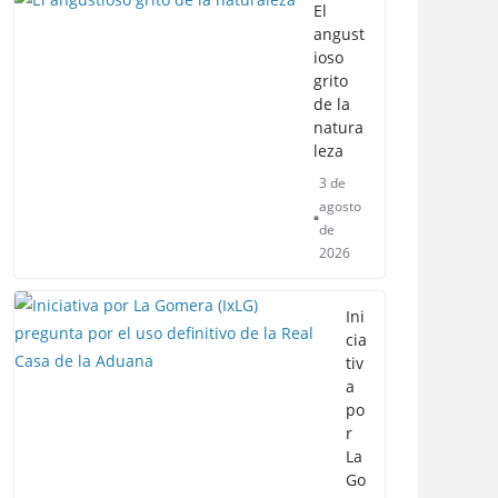
El
angust
ioso
grito
de la
natura
leza
3 de
agosto
de
2026
Ini
cia
tiv
a
po
r
La
Go