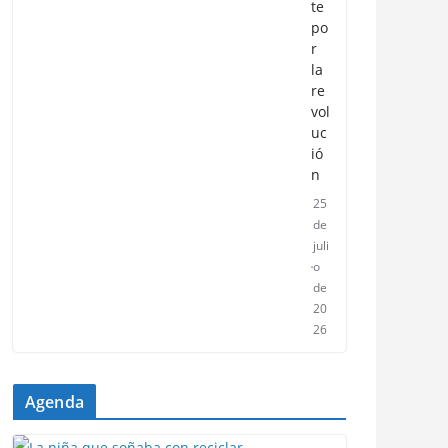
te
po
r
la
re
vol
uc
ió
n
25
de
juli
o
de
20
26
Agenda